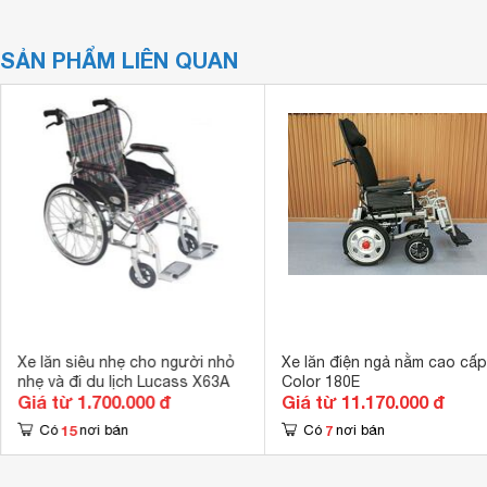
SẢN PHẨM LIÊN QUAN
Xe lăn siêu nhẹ cho người nhỏ
Xe lăn điện ngả nằm cao cấp
nhẹ và đi du lịch Lucass X63A
Color 180E
Giá từ 1.700.000 đ
Giá từ 11.170.000 đ
15
7
Có
nơi bán
Có
nơi bán