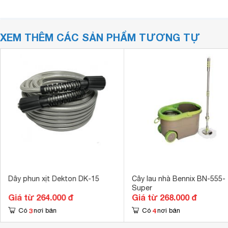
XEM THÊM CÁC SẢN PHẨM TƯƠNG TỰ
Dây phun xịt Dekton DK-15
Cây lau nhà Bennix BN-555-
Super
Giá từ 264.000 đ
Giá từ 268.000 đ
3
4
Có
nơi bán
Có
nơi bán