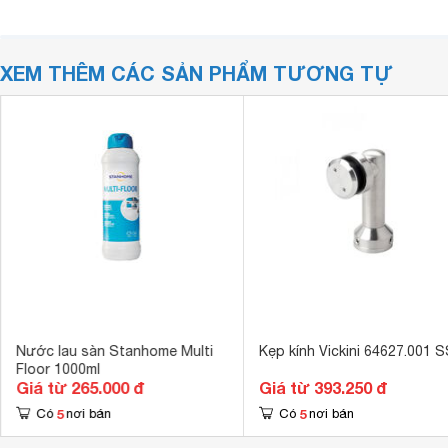
XEM THÊM CÁC SẢN PHẨM TƯƠNG TỰ
Nước lau sàn Stanhome Multi
Kẹp kính Vickini 64627.001 
Floor 1000ml
Giá từ 265.000 đ
Giá từ 393.250 đ
5
5
Có
nơi bán
Có
nơi bán