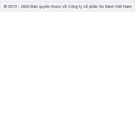
© 2013 - 2023 Bản quyền thuộc về Công ty cổ phần So Sánh Việt Nam
Đầu xẻng làm từ hợp kim không gỉ, xúc đất hiệu quả. Trọng
Lưu ý:
Hình ảnh sản phẩm chỉ có tính chất minh họa, chi ti
phẩm thực tế.
Thu gọn nội dung