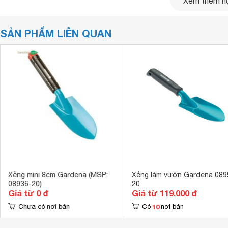
Xem thêm nộ
SẢN PHẨM LIÊN QUAN
Xẻng mini 8cm Gardena (MSP:
Xẻng làm vườn Gardena 089
trồng cây Gardena 08953-20 có cán cầm được làm từ chất 
08936-20)
20
Giá từ 0 đ
Giá từ 119.000 đ
Xẻng làm vườn sở hữu màu xanh đẹp mắt, cán cầm làm từ 
10
Chưa có nơi bán
Có
nơi bán