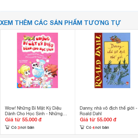
XEM THÊM CÁC SẢN PHẨM TƯƠNG TỰ
Wow! Những Bí Mật Kỳ Diệu
Danny, nhà vô địch thế giới -
Dành Cho Học Sinh - Những
Roald Dahl
Giá từ 55.000 đ
Giá từ 55.000 đ
Phát Minh Thú Vị Trong Cuộc
Sống
3
4
Có
nơi bán
Có
nơi bán