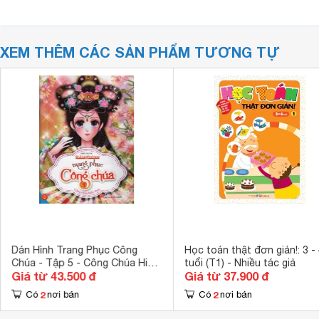
XEM THÊM CÁC SẢN PHẨM TƯƠNG TỰ
Dán Hình Trang Phục Công
Học toán thật đơn giản!: 3 -
Chúa - Tập 5 - Công Chúa Hiền
tuổi (T1) - Nhiều tác giả
Giá từ 43.500 đ
Giá từ 37.900 đ
Thục
2
2
Có
nơi bán
Có
nơi bán