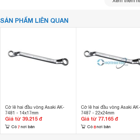
Xem thêm nộ
SẢN PHẨM LIÊN QUAN
Cờ lê hai đầu vòng Asaki AK-
Cờ lê hai đầu vòng Asaki AK
7481 - 14x17mm
7487 - 22x24mm
Giá từ 39.215 đ
Giá từ 77.165 đ
7
8
Có
nơi bán
Có
nơi bán