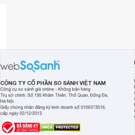
Cờ lê 2 đầu vòng xi mờ 6x7mm Asaki AK-7473 được sản xuấ
trội, chống gỉ sét, chịu được lực tốt và nhu cầu kẹp, siết c
CÔNG TY CỔ PHẦN SO SÁNH VIỆT NAM
Phần tay cầm có thiết kế đẹp mắt, có độ nhám vừa phải giú
Công cụ so sánh giá online - Không bán hàng
cảm giác khó chịu cho người dùng. Sản phẩm không thể th
Trụ sở chính: Số 195 Khâm Thiên, Thổ Quan, Đống Đa,
sử dụng trong gia đình cũng khá phổ biến. Sản phẩm có giá
Hà Nội
với mục tiêu nhà sản xuất đề ra. Do vậy rất xứng đáng để 
Giấy chứng nhận đăng ký kinh doanh số 0106373516,
cấp ngày 02/12/2013