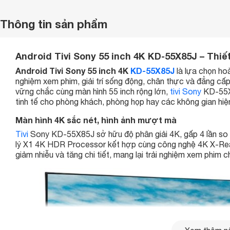
Thông tin sản phẩm
Android Tivi Sony 55 inch 4K KD-55X85J – Thiế
Android Tivi Sony 55 inch 4K
KD-55X85J
là lựa chọn ho
nghiệm xem phim, giải trí sống động, chân thực và đẳng cấp.
vững chắc cùng màn hình 55 inch rộng lớn,
tivi Sony
KD-55X8
tinh tế cho phòng khách, phòng họp hay các không gian hiện
Màn hình 4K sắc nét, hình ảnh mượt mà
Tivi
Sony KD-55X85J sở hữu độ phân giải 4K, gấp 4 lần so vớ
lý X1 4K HDR Processor kết hợp cùng công nghệ 4K X-Real
giảm nhiễu và tăng chi tiết, mang lại trải nghiệm xem phim 