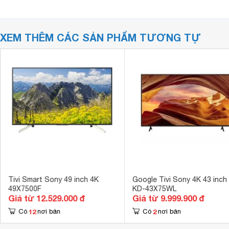
XEM THÊM CÁC SẢN PHẨM TƯƠNG TỰ
Tivi Smart Sony 49 inch 4K
Google Tivi Sony 4K 43 inch
49X7500F
KD-43X75WL
Giá từ 12.529.000 đ
Giá từ 9.999.900 đ
12
2
Có
nơi bán
Có
nơi bán