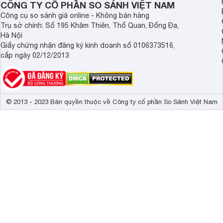
CÔNG TY CỔ PHẦN SO SÁNH VIỆT NAM
Tần số quét thực
100Hz / 120H
Công cụ so sánh giá online - Không bán hàng
Dolby Atmos, 
Trụ sở chính: Số 195 Khâm Thiên, Thổ Quan, Đống Đa,
Công nghệ âm thanh
âm thanh S-Ma
Hà Nội
Surround, Tăn
Giấy chứng nhận đăng ký kinh doanh số 0106373516,
cấp ngày 02/12/2013
Tổng công suất loa
20 W 
Kích thước có chân, đặt bàn
123.3 x 78.4 
Trọng lượng có chân
17.7 kg
© 2013 - 2023 Bản quyền thuộc về Công ty cổ phần So Sánh Việt Nam
Kích thước không chân, treo tường
123.3 x 71.1 
Trọng lượng không có chân
16.8 kg