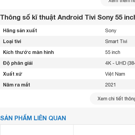
Xem thêm nộ
Thông số kĩ thuật Android Tivi Sony 55 i
Hãng sản xuất
Sony 
Loại tivi
Smart Tivi 
Kích thước màn hình
55 inch
Độ phân giải
4K - UHD (384
Xuất xứ
Việt Nam 
Năm ra mắt
2021 
Bluetooth
Có (Loa, chuộ
Xem chi tiết thông
Kết nối internet
Cổng LAN, Wif
SẢN PHẨM LIÊN QUAN
Cổng HDMI
4 cổng 
USB
2 cổng 
Dải màu rộng và màu đen sâu với Triluminos Pro