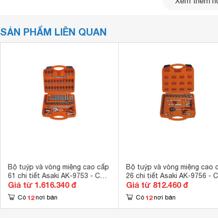
Xem thêm nộ
SẢN PHẨM LIÊN QUAN
Bộ tuýp và vòng miệng cao cấp
Bộ tuýp và vòng miệng cao 
61 chi tiết Asaki AK-9753 - C2-
26 chi tiết Asaki AK-9756 - 
Giá từ 1.616.340 đ
Giá từ 812.460 đ
3/8inch
3/8inch
12
12
Có
nơi bán
Có
nơi bán