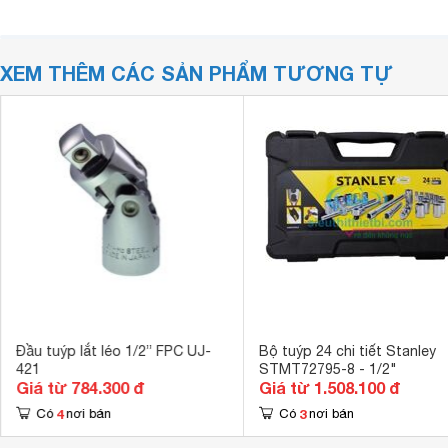
XEM THÊM CÁC SẢN PHẨM TƯƠNG TỰ
Đầu tuýp lắt léo 1/2” FPC UJ-
Bộ tuýp 24 chi tiết Stanley
421
STMT72795-8 - 1/2"
Giá từ 784.300 đ
Giá từ 1.508.100 đ
4
3
Có
nơi bán
Có
nơi bán