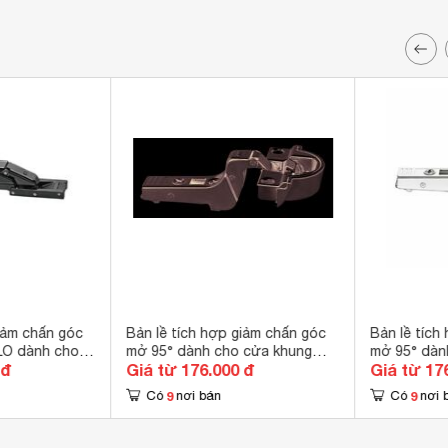
iảm chấn góc
Bản lề tích hợp giảm chấn góc
Bản lề tích
LO dành cho
mở 95° dành cho cửa khung
mở 95° dàn
 đ
Giá từ 176.000 đ
Giá từ 17
1B4500C
nhôm Blum 71B970A
nhôm Blum 
9
9
Có
nơi bán
Có
nơi 