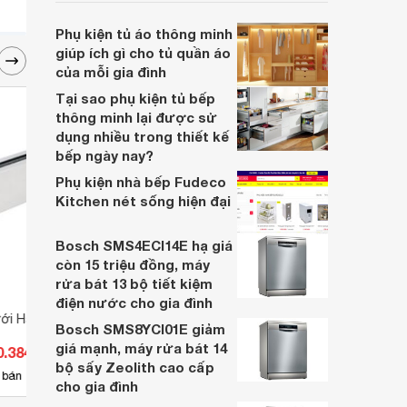
thưởng cho bản thân và các thành viên
trong gia đình sau một năm làm việc vất
Phụ kiện tủ áo thông minh
vả, vừa là để giúp cả gia đình có một năm
giúp ích gì cho tủ quần áo
mới đầy đủ, sung túc.
của mỗi gia đình
Tại sao phụ kiện tủ bếp
thông minh lại được sử
dụng nhiều trong thiết kế
bếp ngày nay?
Phụ kiện nhà bếp Fudeco
Kitchen nét sống hiện đại
Bosch SMS4ECI14E hạ giá
còn 15 triệu đồng, máy
rửa bát 13 bộ tiết kiệm
điện nước cho gia đình
ới Hafele
Tay nâng Flap H1.5 loại B phải
Sơn p
Bosch SMS8YCI01E giảm
Hafele 493.05.342
Ambia
giá mạnh, máy rửa bát 14
0.384 đ
Giá từ 237.400 đ
Giá 
bộ sấy Zeolith cao cấp
23
 bán
Có
nơi bán
Có
cho gia đình