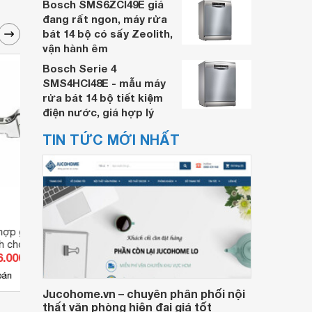
Bosch SMS6ZCI49E giá
đang rất ngon, máy rửa
bát 14 bộ có sấy Zeolith,
vận hành êm
Bosch Serie 4
SMS4HCI48E - mẫu máy
rửa bát 14 bộ tiết kiệm
điện nước, giá hợp lý
TIN TỨC MỚI NHẤT
 hợp giảm chấn góc
Bản lề tích hợp giảm chấn góc
Bản l
h cho cửa khung
mở 95°dành cho cửa dày 24 -
mở 95
6.000 đ
Giá từ 104.500 đ
Giá 
71B960A (Niken)
32mm Blum 71B9650
nhôm 
19
bán
Có
nơi bán
Có
Jucohome.vn – chuyên phân phối nội
thất văn phòng hiện đại giá tốt