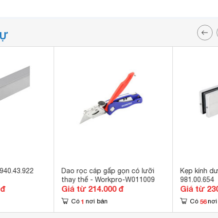
TỰ
940.43.922
Dao rọc cáp gấp gọn có lưỡi
Kẹp kính dư
thay thế - Workpro-W011009
981.00.654
 đ
Giá từ 214.000 đ
Giá từ 23
1
56
Có
nơi bán
Có
nơi