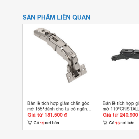
SẢN PHẨM LIÊN QUAN
hấn góc
Bản lề tích hợp giảm chấn góc
Bản lề tích hợp g
y 24 -
mở 155°dành cho tủ có ngăn
mở 110°CRISTAL
Giá từ 181.500 đ
Giá từ 240.900
kéo âm - Trùm âm Blum
cửa kính Blum 7
71B7550
19
16
Có
nơi bán
Có
nơi bán