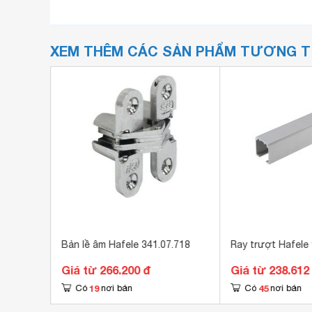
XEM THÊM CÁC SẢN PHẨM TƯƠNG 
 TN10
Bản lề âm Hafele 341.07.718
Ray trượt Hafele 
Giá từ 266.200 đ
Giá từ 238.612
19
45
Có
nơi bán
Có
nơi bán