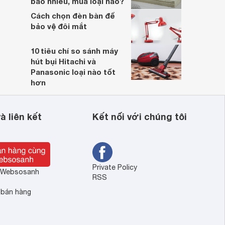
bao nhiêu, mua loại nào?
Cách chọn đèn bàn để
bảo vệ đôi mắt
10 tiêu chí so sánh máy
hút bụi Hitachi và
Panasonic loại nào tốt
hơn
à liên kết
Kết nối với chúng tôi
Private Policy
ề Websosanh
RSS
 bán hàng