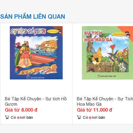
SẢN PHẨM LIÊN QUAN
Bé Tập Kể Chuyện - Sự tích Hồ
Bé Tập Kể Chuyện - Sự Tíc
Gươm
Hoa Mào Gà
Giá từ 8.000 đ
Giá từ 11.000 đ
4
6
Có
nơi bán
Có
nơi bán