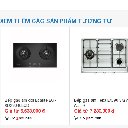
XEM THÊM CÁC SẢN PHẨM TƯƠNG TỰ
Bếp gas âm đôi Ecalite EG-
Bếp gas âm Teka EX/90 3G A
XD28046LCD
AL TR
Giá từ 6.633.000 đ
Giá từ 7.280.000 đ
2
8
Có
nơi bán
Có
nơi bán