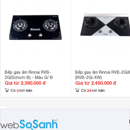
Tiện ích
Đầu hâm, Ngắ
Hệ thống đánh lửa
Đánh lửa IC b
Lượng gas tiêu thụ
0.5 kg/h/lò
Kích thước
770 x 460 x 
Kích thước lắp âm
 703 x 403 x 
Trọng lượng
14.3 kg
Bếp gas âm Rinnai RVB-
Bếp gas âm Rinnai RVB-2Gi
2G(Schott-B) - Màu G/ B
(RVB-2Gi-XW)
Giá từ 2.390.000 đ
Giá từ 2.450.000 đ
3
24
Có
nơi bán
Có
nơi bán