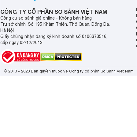
CÔNG TY CỔ PHẦN SO SÁNH VIỆT NAM
Công cụ so sánh giá online - Không bán hàng
Trụ sở chính: Số 195 Khâm Thiên, Thổ Quan, Đống Đa,
Hà Nội
Giấy chứng nhận đăng ký kinh doanh số 0106373516,
cấp ngày 02/12/2013
© 2013 - 2023 Bản quyền thuộc về Công ty cổ phần So Sánh Việt Nam
Mặt bếp bằng kính Schott cao cấp, bền bỉ, dễ vệ sinh
Chịu nhiệt lên đến 750 độ C, chịu lực tốt, chống trầy xướ
bếp luôn sạch và mới lâu.