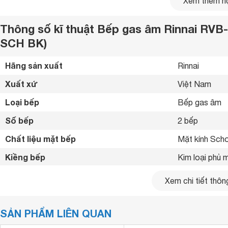
Xem thêm nộ
Thông số kĩ thuật Bếp gas âm Rinnai R
SCH BK)
Hãng sản xuất
Rinnai 
Xuất xứ
Việt Nam 
Loại bếp
Bếp gas âm 
Số bếp
2 bếp
Thiết kế sang trọng, màu sắc tươi sáng
Chất liệu mặt bếp
Mặt kính Schot
Bếp gas Rinnai
RVB-2G-SCH(BL) với kiểu âm tường đẹp 
đẹp và ấm cúng không gian sử dụng.
Kiềng bếp
Kim loại phủ 
Chất liệu đầu đốt
Đồng thau cho
Xem chi tiết thông
Kiểu đầu đốt
Đầu đốt kín ti
SẢN PHẨM LIÊN QUAN
Số lượng đầu hâm
Có 2 đầu hâm