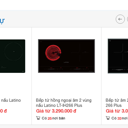
TỰ
 nấu Latino
Bếp từ hồng ngoại âm 2 vùng
Bếp từ âm 2
nấu Latino LT-IH266 Plus
266 Plus
00 đ
Giá từ 3.290.000 đ
Giá từ 3.
25
33
Có
nơi bán
Có
nơi