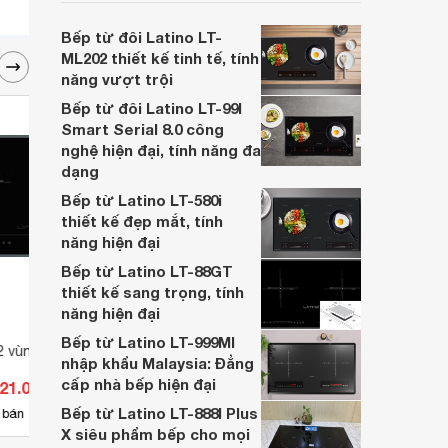
mà nó sở hữu những tính năng rất được
người sử dụng yêu thích. Cùng
Bếp từ đôi Latino LT-
Websosanh.vn đi đánh giá chi tiết sản
ML202 thiết kế tinh tế, tính
phẩm này nhé.
năng vượt trội
Bếp từ đôi Latino LT-99I
Smart Serial 8.0 công
nghệ hiện đại, tính năng đa
dạng
Bếp từ Latino LT-580i
thiết kế đẹp mắt, tính
năng hiện đại
Bếp từ Latino LT-88GT
thiết kế sang trọng, tính
năng hiện đại
Bếp từ Latino LT-999MI
 vùng nấu Latino I
Bếp từ đôi Latino LT-H225N
Bếp t
nhập khẩu Malaysia: Đẳng
nấu L
cấp nhà bếp hiện đại
021.000 đ
Giá từ 3.050.000 đ
Giá 
Bếp từ Latino LT-888I Plus
15
 bán
Có
nơi bán
Có
X siêu phẩm bếp cho mọi