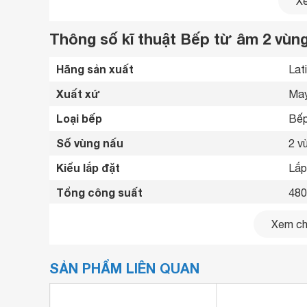
Xe
Thông số kĩ thuật Bếp từ âm 2 vùng
Hãng sản xuất
Lat
Xuất xứ
May
Loại bếp
Bếp
Số vùng nấu
2 v
Kiểu lắp đặt
Lắp
Tổng công suất
48
Bếp
Công suất vùng nấu
Xem chi
26
Bảng điều khiển
Cảm
SẢN PHẨM LIÊN QUAN
Chất liệu mặt bếp
	
Loại nồi nấu
Chỉ