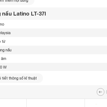
m thêm nội dung
 nấu Latino LT-37I
ino 
laysia 
 từ 
ùng nấu 
 âm 
00 W
 từ trái 2400W - Booster 2600W, Bếp từ phải 2400W - Booste
 tiết thông số kĩ thuật
00W 
 ứng 
Mặt kính Vitro Ceramic 
 sử dụng loại nồi có đế nhiễm từ 