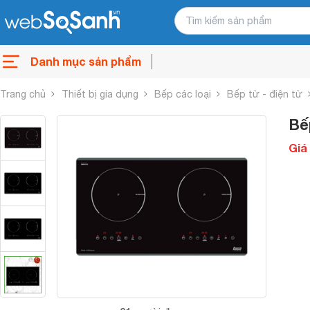
Danh mục sản phẩm
Trang chủ
Thiết bị gia dụng
Bếp các loại
Bếp từ - điện từ
Bế
Giá 