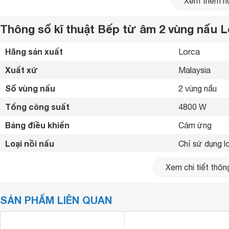
Xem thêm nộ
Thông số kĩ thuật Bếp từ âm 2 vùng nấu L
Hãng sản xuất
Lorca 
Xuất xứ
Malaysia 
Số vùng nấu
2 vùng nấu 
Tổng công suất
4800 W
Bảng điều khiển
Cảm ứng 
Loại nồi nấu
Chỉ sử dụng lo
Chế độ hẹn giờ
Có hẹn giờ 
Xem chi tiết thông
Tiện ích
Khóa bảng điề
SẢN PHẨM LIÊN QUAN
Kích thước
730 x 420 m
Kích thước lắp âm
685 x 385 m