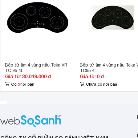
Kích thước
 950 x 520 m
Kích thước lắp âm
930 x 500 m
Bếp từ âm 4 vùng nấu Teka VR
Bếp từ âm 4 vùng nấu Teka 
TC 95 4L
TC95 4I
Giá từ 30.049.000 đ
Giá từ 0 đ
2
Có
nơi bán
Chưa có nơi bán