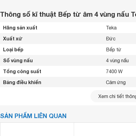
Thông số kĩ thuật Bếp từ âm 4 vùng nấu T
Hãng sản xuất
Teka 
Xuất xứ
Đức 
Loại bếp
Bếp từ 
Số vùng nấu
4 vùng nấu 
Tổng công suất
7400 W
Bảng điều khiển
Cảm ứng 
Chất liệu mặt bếp
Mặt kiếng Cer
Xem chi tiết thông
Loại nồi nấu
Chỉ sử dụng lo
SẢN PHẨM LIÊN QUAN
Chế độ hẹn giờ
Có hẹn giờ 
Tiện ích
Khóa an toàn