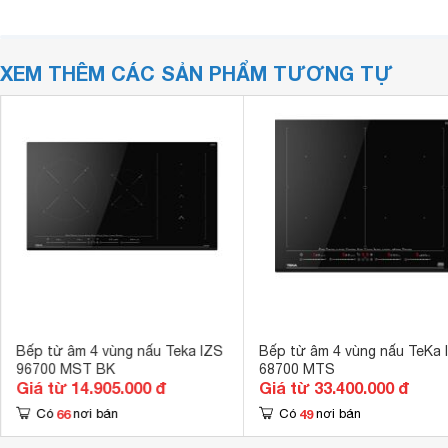
XEM THÊM CÁC SẢN PHẨM TƯƠNG TỰ
Bếp từ âm 4 vùng nấu Teka IZS
Bếp từ âm 4 vùng nấu TeKa 
96700 MST BK
68700 MTS
Giá từ 14.905.000 đ
Giá từ 33.400.000 đ
66
49
Có
nơi bán
Có
nơi bán