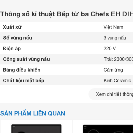
Thông số kĩ thuật Bếp từ ba Chefs EH DI
Xuất xứ
Việt Nam 
Số vùng nấu
3 vùng nấu 
Điện áp
220 V
Công suất vùng nấu
Trái: 2300/3
Bảng điều khiển
Cảm ứng 
Chất liệu mặt bếp
Kính Ceramic 
Loại nồi nấu
Chỉ sử dụng lo
Xem chi tiết thông
Chế độ hẹn giờ
Có hẹn giờ 
SẢN PHẨM LIÊN QUAN
Chức năng là
Tiện ích
Ninh/HầmCó hẹ
tiện dụngTự đ