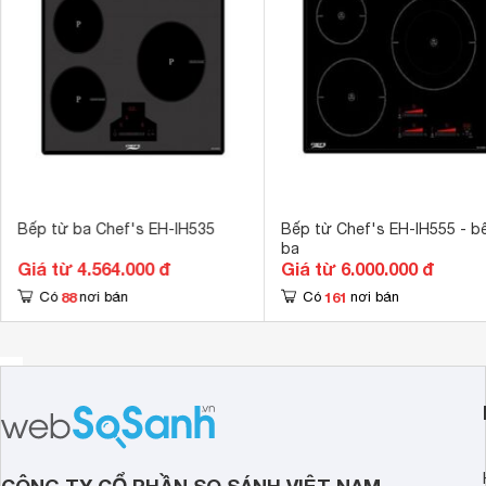
Kích thước
700 x 430 m
Cảnh báo mặt
Tính năng an toàn
thờiTự ngắt k
Bếp từ ba Chef's EH-IH535
Bếp từ Chef's EH-IH555 - b
ba
Giá từ 4.564.000 đ
Giá từ 6.000.000 đ
88
161
Có
nơi bán
Có
nơi bán