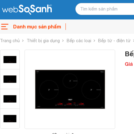
Danh mục sản phẩm
Trang chủ
Thiết bị gia dụng
Bếp các loại
Bếp từ - điện từ
Bế
Giá 