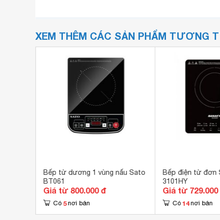
XEM THÊM CÁC SẢN PHẨM TƯƠNG 
ấu
Bếp từ dương 1 vùng nấu Sato
Bếp điện từ đơn
BT061
3101HY
Giá từ 800.000 đ
Giá từ 729.000
5
14
Có
nơi bán
Có
nơi bán