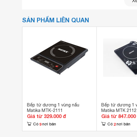
Xe
SẢN PHẨM LIÊN QUAN
Matika
Bếp từ dương 1 vùng nấu
Bếp từ dương 1 
Matika MTK-2111
Matika MTK 2112
Giá từ 329.000 đ
Giá từ 847.000
9
2
Có
nơi bán
Có
nơi bán
có thiết kế đơn giản nhưng nổi bật với gam màu x
cảm hứng và phong cách mới lạ cho không gian 