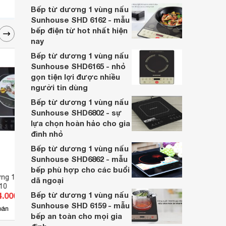
thượng trong không gian nhà.
Bếp từ dương 1 vùng nấu
Sunhouse SHD 6162 - mẫu
bếp điện từ hot nhất hiện
nay
Bếp từ dương 1 vùng nấu
Sunhouse SHD6165 - nhỏ
gọn tiện lợi được nhiều
người tin dùng
Bếp từ dương 1 vùng nấu
Sunhouse SHD6802 - sự
lựa chọn hoàn hảo cho gia
đình nhỏ
Bếp từ dương 1 vùng nấu
Sunhouse SHD6862 - mẫu
bếp phù hợp cho các buổi
ng 1 vùng nấus
Bếp từ đơn Famco FC 3301
Bếp t
dã ngoại
10
D
Bếp từ dương 1 vùng nấu
4.000 đ
Giá từ 1.001.000 đ
Giá 
Sunhouse SHD 6159 - mẫu
2
bán
Có
nơi bán
Có
bếp an toàn cho mọi gia