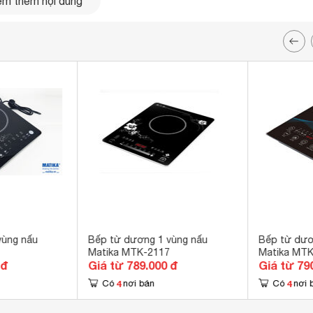
m thêm nội dung
vùng nấu
Bếp từ dương 1 vùng nấu
Bếp từ dươ
Matika MTK-2117
Matika MT
 đ
Giá từ 789.000 đ
Giá từ 79
4
4
Có
nơi bán
Có
nơi 
anh cùng các họa tiết hoa trang trí tinh tế trên bề mặt
bếp
tạo
bếp.