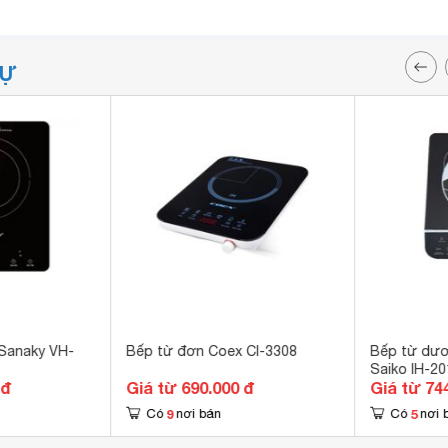
TỰ
 Sanaky VH-
Bếp từ đơn Coex CI-3308
Bếp từ dươ
Saiko IH-20
 đ
Giá từ 690.000 đ
Giá từ 74
9
5
Có
nơi bán
Có
nơi 