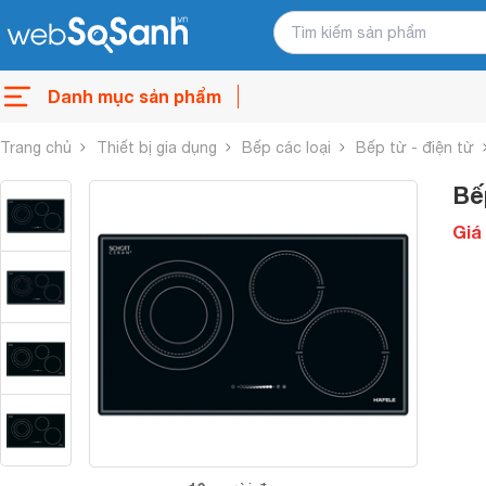
Danh mục sản phẩm
Trang chủ
Thiết bị gia dụng
Bếp các loại
Bếp từ - điện từ
Bế
Giá 