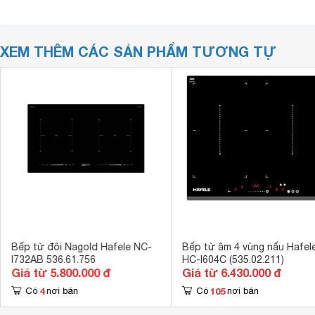
XEM THÊM CÁC SẢN PHẨM TƯƠNG TỰ
Bếp từ đôi Nagold Hafele NC-
Bếp từ âm 4 vùng nấu Hafel
I732AB 536.61.756
HC-I604C (535.02.211)
Giá từ 5.800.000 đ
Giá từ 6.430.000 đ
4
105
Có
nơi bán
Có
nơi bán