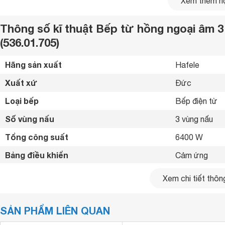
Xem thêm nộ
Thông số kĩ thuật Bếp từ hồng ngoại âm 
(536.01.705)
Hãng sản xuất
Hafele 
Xuất xứ
Đức 
Loại bếp
Bếp điện từ 
Số vùng nấu
3 vùng nấu 
Tổng công suất
6400 W
Bảng điều khiển
Cảm ứng 
Chất liệu mặt bếp
Mặt kính Scho
Xem chi tiết thông
Loại nồi nấu
Chỉ sử dụng lo
SẢN PHẨM LIÊN QUAN
Chế độ hẹn giờ
Có hẹn giờ 