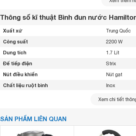
Xem thêm nộ
Thông số kĩ thuật Bình đun nước Hamilton
Xuất xứ
Trung Quốc 
Công suất
2200 W
Dung tích
1.7 Lít
Đế tiếp điện
Strix 
Nút điều khiển
Nút gạt 
Chất liệu ruột bình
Inox 
Chất liệu vỏ bình
Inox 
Xem chi tiết thông
Chế độ an toàn
Tự động ngắt 
SẢN PHẨM LIÊN QUAN
Báo hiệu khi nước sôi
Đèn báo hiệu 
Đế xoay 360 độ
Có 