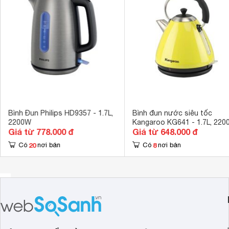
Cột hiển thị m
Tiện ích
Lưới lọc cặn 
Hình ảnh bình đun nước Hamilton Beach 45351-IN
Mâm nhiệt công suất mạnh mẽ
Với công suất 2200W, chỉ sau ít phút chờ đợi, bạn đã có 
nhanh chóng, không tốn nhiều thời gian của bạn.
Bình Đun Philips HD9357 - 1.7L,
Bình đun nước siêu tốc
2200W
Kangaroo KG641 - 1.7L, 22
Giá từ 778.000 đ
Giá từ 648.000 đ
20
8
Có
nơi bán
Có
nơi bán