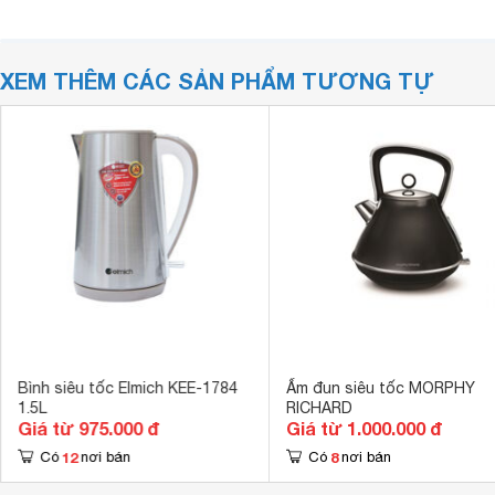
XEM THÊM CÁC SẢN PHẨM TƯƠNG TỰ
Bình siêu tốc Elmich KEE-1784
Ấm đun siêu tốc MORPHY
1.5L
RICHARD
Giá từ 975.000 đ
Giá từ 1.000.000 đ
12
8
Có
nơi bán
Có
nơi bán