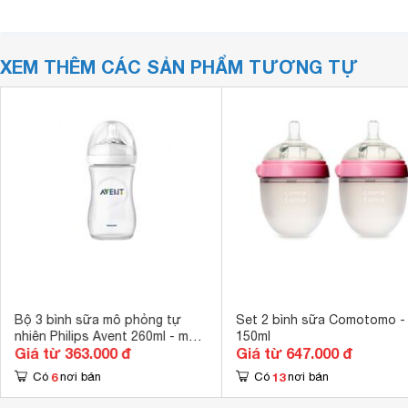
XEM THÊM CÁC SẢN PHẨM TƯƠNG TỰ
Bộ 3 bình sữa mô phỏng tự
Set 2 bình sữa Comotomo -
nhiên Philips Avent 260ml - màu
150ml
Giá từ 363.000 đ
Giá từ 647.000 đ
693, 694, 695
6
13
Có
nơi bán
Có
nơi bán