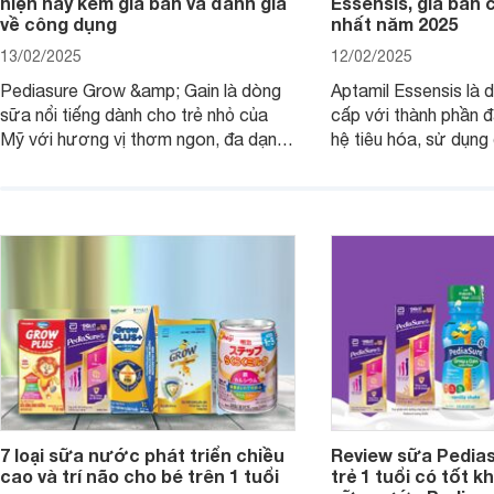
hiện nay kèm giá bán và đánh giá
Essensis, giá bán 
về công dụng
nhất năm 2025
13/02/2025
12/02/2025
Pediasure Grow &amp; Gain là dòng
Aptamil Essensis là
sữa nổi tiếng dành cho trẻ nhỏ của
cấp với thành phần 
Mỹ với hương vị thơm ngon, đa dạng
hệ tiêu hóa, sử dụn
mùi vị giúp trẻ tăng cân và phát triển
có cơ địa nhạy cảm 
chiều cao khỏe mạnh. Bài viết sau sẽ
hóa. Vậy dòng sữa n
giới thiệu cho mẹ các loại sữa
biệt, ưu và nhược đi
Pediasure Grow &amp; Gain hiện nay
cùng Websosanh.vn t
và giá bán của từng loại.
đây.
7 loại sữa nước phát triển chiều
Review sữa Pedia
cao và trí não cho bé trên 1 tuổi
trẻ 1 tuổi có tốt k