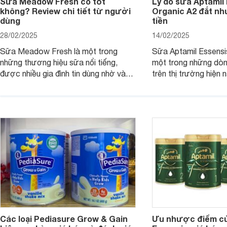
Sữa Meadow Fresh có tốt
Lý do sữa Aptamil
không? Review chi tiết từ người
Organic A2 đắt nh
dùng
tiền
28/02/2025
14/02/2025
Sữa Meadow Fresh là một trong
Sữa Aptamil Essensi
những thương hiệu sữa nổi tiếng,
một trong những dò
được nhiều gia đình tin dùng nhờ vào
trên thị trường hiện 
chất lượng dinh dưỡng và hương vị
phụ huynh khi tìm hi
thơm ngon. Vậy sữa Meadow Fresh
này thường thắc mắc
có tốt không? Thành phần dinh
Aptamil Essensis Org
dưỡng có gì đặc biệt? Giá sữa
hơn so với các dòng
Meadow Fresh trên thị trường hiện
giải đáp câu hỏi này,
nay ra sao? Hãy cùng tìm hiểu ngay.
4 yếu tố sau.
Các loại Pediasure Grow & Gain
Ưu nhược điểm củ