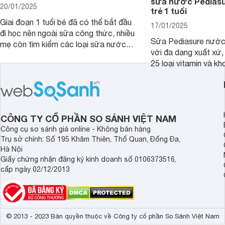
sữa nước Pedias
20/01/2025
trẻ 1 tuổi
Giai đoạn 1 tuổi bé đã có thể bắt đầu
17/01/2025
đi học nên ngoài sữa công thức, nhiều
Sữa Pediasure nước 
mẹ còn tìm kiếm các loại sữa nước
với đa dạng xuất xứ,
pha sẵn để bổ sung dưỡng chất cho
25 loại vitamin và k
trẻ. Dưới đây là 7 loại sữa nước phát
nhau rất tốt cho sự p
triển chiều cao và trí não cho bé trên
nhất là các bé biếng
1 tuổi tốt mà mẹ bỉm nên lựa chọn.
cân.
CÔNG TY CỔ PHẦN SO SÁNH VIỆT NAM
Công cụ so sánh giá online - Không bán hàng
Trụ sở chính: Số 195 Khâm Thiên, Thổ Quan, Đống Đa,
Hà Nội
Giấy chứng nhận đăng ký kinh doanh số 0106373516,
cấp ngày 02/12/2013
© 2013 - 2023 Bản quyền thuộc về Công ty cổ phần So Sánh Việt Nam