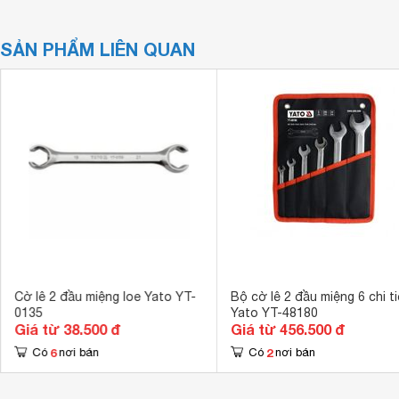
SẢN PHẨM LIÊN QUAN
Cờ lê 2 đầu miệng loe Yato YT-
Bộ cờ lê 2 đầu miệng 6 chi ti
0135
Yato YT-48180
Giá từ 38.500 đ
Giá từ 456.500 đ
6
2
Có
nơi bán
Có
nơi bán