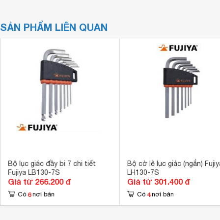
SẢN PHẨM LIÊN QUAN
Bộ lục giác đầy bi 7 chi tiết
Bộ cờ lê lục giác (ngắn) Fujiy
Fujiya LB130-7S
LH130-7S
Giá từ 266.200 đ
Giá từ 301.400 đ
6
4
Có
nơi bán
Có
nơi bán