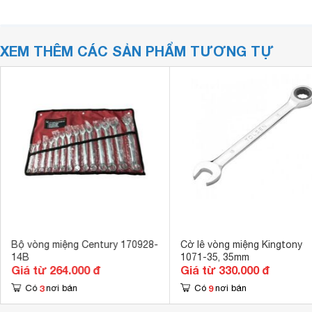
XEM THÊM CÁC SẢN PHẨM TƯƠNG TỰ
Bộ vòng miệng Century 170928-
Cờ lê vòng miệng Kingtony
14B
1071-35, 35mm
Giá từ 264.000 đ
Giá từ 330.000 đ
3
9
Có
nơi bán
Có
nơi bán