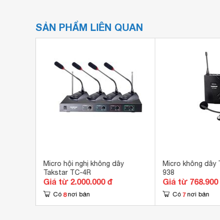
SẢN PHẨM LIÊN QUAN
ar TS-
Micro hội nghị không dây
Micro không dây 
Takstar TC-4R
938
Giá từ 2.000.000 đ
Giá từ 768.900
8
7
Có
nơi bán
Có
nơi bán