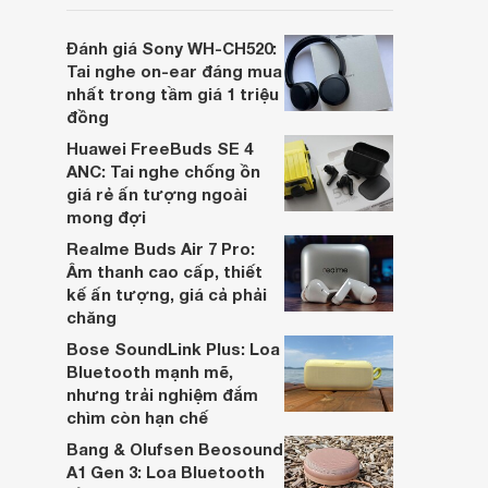
người dùng đưa ra lựa chọn phù hợp nhất
dựa trên nhu cầu và sở thích cá nhân. Cả
Đánh giá Sony WH-CH520:
hai đều là sản phẩm chất lượng cao,
Tai nghe on-ear đáng mua
nhưng hướng tới đối tượng khách hàng
nhất trong tầm giá 1 triệu
khác nhau.
đồng
Huawei FreeBuds SE 4
ANC: Tai nghe chống ồn
giá rẻ ấn tượng ngoài
mong đợi
Realme Buds Air 7 Pro:
Âm thanh cao cấp, thiết
kế ấn tượng, giá cả phải
chăng
Bose SoundLink Plus: Loa
Bluetooth mạnh mẽ,
nhưng trải nghiệm đắm
chìm còn hạn chế
Bang & Olufsen Beosound
A1 Gen 3: Loa Bluetooth