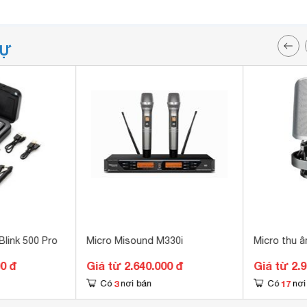
TỰ
Blink 500 Pro
Micro Misound M330i
Micro thu 
00 đ
Giá từ 2.640.000 đ
Giá từ 2.
3
17
Có
nơi bán
Có
nơi