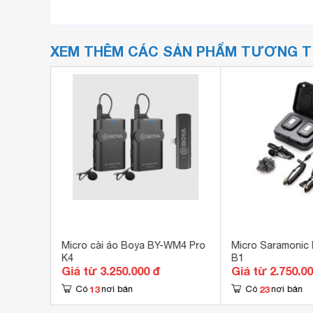
XEM THÊM CÁC SẢN PHẨM TƯƠNG 
Micro cài áo Boya BY-WM4 Pro
Micro Saramonic 
K4
B1
Giá từ 3.250.000 đ
Giá từ 2.750.0
13
23
Có
nơi bán
Có
nơi bán