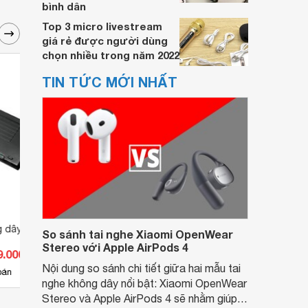
bình dân
Top 3 micro livestream
giá rẻ được người dùng
chọn nhiều trong năm 2022
TIN TỨC MỚI NHẤT
g dây Takstar TS-
Micro không dây Takstar TS-
Micro
So sánh tai nghe Xiaomi OpenWear
6700HH
3310
Stereo với Apple AirPods 4
9.000 đ
Giá từ 2.255.000 đ
Giá 
Nội dung so sánh chi tiết giữa hai mẫu tai
5
bán
Có
nơi bán
Có
nghe không dây nổi bật: Xiaomi OpenWear
Stereo và Apple AirPods 4 sẽ nhằm giúp