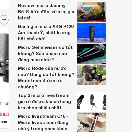
giá tổng quan về mẫu dòng micro này.
Review micro Jammy
B518: Vừa độc, vừa lạ, giá
lại rẻ!
Đánh giá micro AKG P120:
Âm thanh Ý, chất lượng
hết chỗ chê!
Micro Sennheiser có tốt
không? Sản phẩm nào
đáng mua nhất?
Micro Rode của nước
nào? Dùng có tốt không?
Model nào được ưa
chuộng?
Top 3 micro livestream
giá rẻ được khách hàng
âm Takstar TAK55
Micro mở rộng Shortgun Zoom
Micro
lựa chọn nhiều nhất
SGH-6
938.000 đ
Giá từ 4.026.000 đ
Giá 
Micro livestream C16 -
1
 bán
Micro livestream đáng
Có
nơi bán
Có
chú ý trong phân khúc