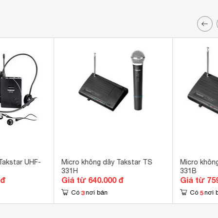
Takstar UHF-
Micro không dây Takstar TS
Micro khôn
331H
331B
 đ
Giá từ 640.000 đ
Giá từ 75
3
5
Có
nơi bán
Có
nơi 