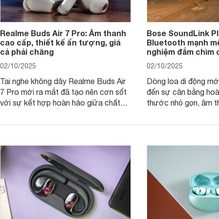
Realme Buds Air 7 Pro: Âm thanh
Bose SoundLink Pl
cao cấp, thiết kế ấn tượng, giá
Bluetooth mạnh mẽ
cả phải chăng
nghiệm đắm chìm 
02/10/2025
02/10/2025
Tai nghe không dây Realme Buds Air
Dòng loa di động m
7 Pro mới ra mắt đã tạo nên cơn sốt
đến sự cân bằng hoà
với sự kết hợp hoàn hảo giữa chất
thước nhỏ gọn, âm 
lượng âm thanh vượt trội, thiết kế
thời lượng pin ấn tư
hiện đại và mức giá cực kỳ cạnh
nó có xứng đáng với
tranh, chỉ dưới 2 triệu đồng.
xuất?