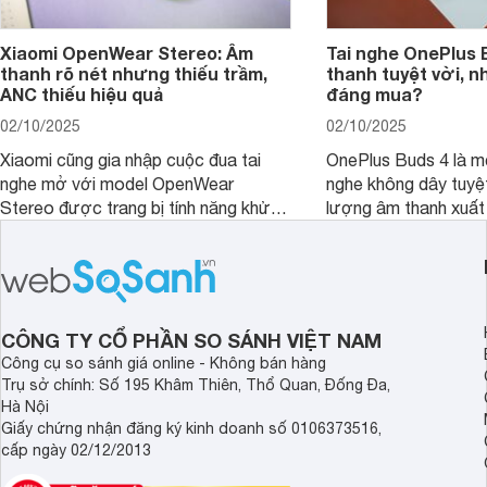
Xiaomi OpenWear Stereo: Âm
Tai nghe OnePlus 
thanh rõ nét nhưng thiếu trầm,
thanh tuyệt vời, n
ANC thiếu hiệu quả
đáng mua?
02/10/2025
02/10/2025
Xiaomi cũng gia nhập cuộc đua tai
OnePlus Buds 4 là mộ
nghe mở với model OpenWear
nghe không dây tuyệt
Stereo được trang bị tính năng khử
lượng âm thanh xuất
tiếng ồn chủ động (ANC). Nhưng liệu
nghệ hai driver và h
chất lượng âm thanh và hiệu quả khử
khử tiếng ồn ấn tượng
ồn của chiếc tai nghe Xiaomi này có
tiến. Tuy nhiên, thời
đủ sức thuyết phục người dùng?
là một điểm hạn chế 
người dùng.
CÔNG TY CỔ PHẦN SO SÁNH VIỆT NAM
Công cụ so sánh giá online - Không bán hàng
Trụ sở chính: Số 195 Khâm Thiên, Thổ Quan, Đống Đa,
Hà Nội
Giấy chứng nhận đăng ký kinh doanh số 0106373516,
cấp ngày 02/12/2013