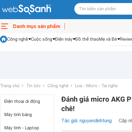
Danh mục sản phẩm
Công nghệ
Cuộc sống
Điện máy
Đồ thể thao
Mẹ và Bé
Revie
Trang chủ
Tin tức
Công nghệ
Loa - Micro - Tai nghe
Đánh giá micro AKG P1
Điện thoại di động
chê!
Máy tính bảng
Tác giả: nguyendinhtung
Cập nh
Máy tính - Laptop