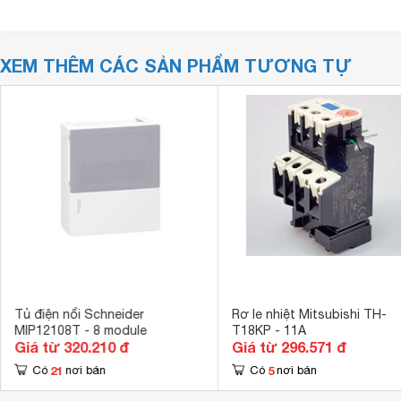
XEM THÊM CÁC SẢN PHẨM TƯƠNG TỰ
Tủ điện nổi Schneider
Rơ le nhiệt Mitsubishi TH-
MIP12108T - 8 module
T18KP - 11A
Giá từ 320.210 đ
Giá từ 296.571 đ
21
5
Có
nơi bán
Có
nơi bán