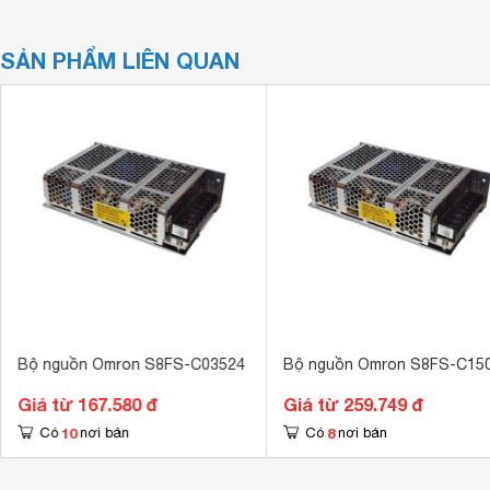
SẢN PHẨM LIÊN QUAN
Bộ nguồn Omron S8FS-C03524
Bộ nguồn Omron S8FS-C15
Giá từ 167.580 đ
Giá từ 259.749 đ
10
8
Có
nơi bán
Có
nơi bán