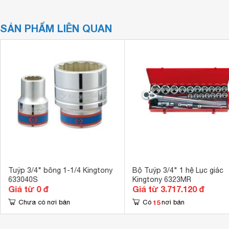
SẢN PHẨM LIÊN QUAN
Tuýp 3/4" bông 1-1/4 Kingtony
Bộ Tuýp 3/4" 1 hệ Lục giác
633040S
Kingtony 6323MR
Giá từ 0 đ
Giá từ 3.717.120 đ
15
Chưa có nơi bán
Có
nơi bán