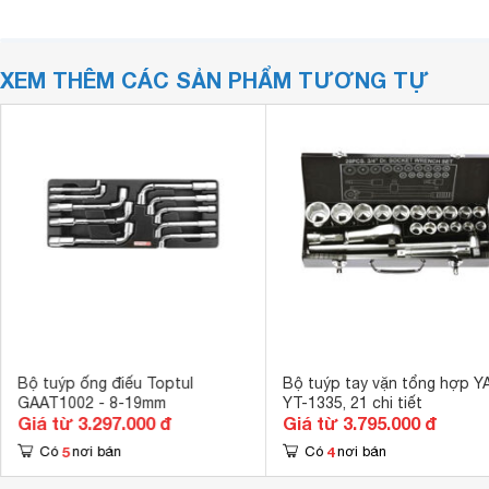
XEM THÊM CÁC SẢN PHẨM TƯƠNG TỰ
Bộ tuýp ống điếu Toptul
Bộ tuýp tay vặn tổng hợp 
GAAT1002 - 8-19mm
YT-1335, 21 chi tiết
Giá từ 3.297.000 đ
Giá từ 3.795.000 đ
5
4
Có
nơi bán
Có
nơi bán