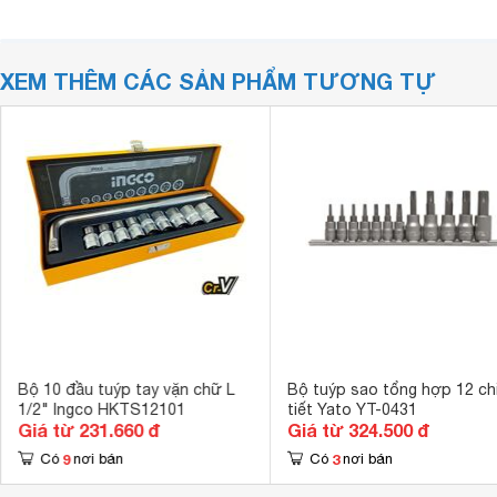
XEM THÊM CÁC SẢN PHẨM TƯƠNG TỰ
Bộ 10 đầu tuýp tay vặn chữ L
Bộ tuýp sao tổng hợp 12 ch
1/2" Ingco HKTS12101
tiết Yato YT-0431
Giá từ 231.660 đ
Giá từ 324.500 đ
9
3
Có
nơi bán
Có
nơi bán