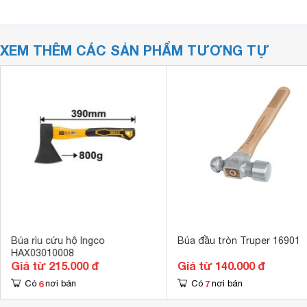
XEM THÊM CÁC SẢN PHẨM TƯƠNG TỰ
Búa rìu cứu hộ Ingco
Búa đầu tròn Truper 16901
HAX03010008
Giá từ 215.000 đ
Giá từ 140.000 đ
6
7
Có
nơi bán
Có
nơi bán