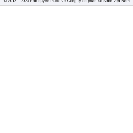
© 2013 - 2023 Bản quyền thuộc về Công ty cổ phần So Sánh Việt Nam