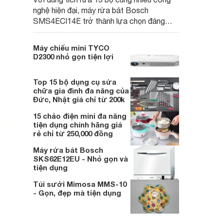
nghệ hiện đại, máy rửa bát Bosch
SMS4ECI14E trở thành lựa chọn đáng
cân nhắc cho các gia đình Việt, nhất là
trong bối cảnh giá bán đang được điều
Máy chiếu mini TYCO
chỉnh giảm sâu.
D2300 nhỏ gọn tiện lợi
Top 15 bộ dụng cụ sửa
chữa gia đình đa năng của
Đức, Nhật giá chỉ từ 200k
15 chảo điện mini đa năng
tiện dụng chính hãng giá
rẻ chỉ từ 250,000 đồng
Máy rửa bát Bosch
SKS62E12EU - Nhỏ gọn và
tiện dụng
Túi sưởi Mimosa MMS-10
- Gọn, đẹp mà tiện dụng