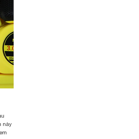
au
m này
đem