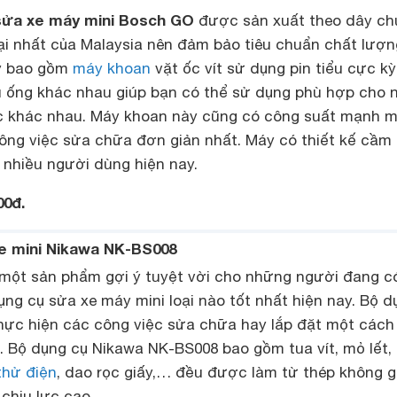
 sửa xe máy mini Bosch GO
được sản xuất theo dây ch
ại nhất của Malaysia nên đảm bảo tiêu chuẩn chất lượn
ày bao gồm
máy khoan
vặt ốc vít sử dụng pin tiểu cực kỳ
ầu ống khác nhau giúp bạn có thể sử dụng phù hợp cho 
ớc khác nhau. Máy khoan này cũng có công suất mạnh 
ng việc sửa chữa đơn giản nhất. Máy có thiết kế cầm 
 nhiều người dùng hiện nay.
00đ.
xe mini Nikawa NK-BS008
một sản phẩm gợi ý tuyệt vời cho những người đang c
ụng cụ sửa xe máy mini loại nào tốt nhất hiện nay. Bộ d
thực hiện các công việc sửa chữa hay lắp đặt một cách
t. Bộ dụng cụ Nikawa NK-BS008 bao gồm tua vít, mỏ lết,
thử điện
, dao rọc giấy,… đều được làm từ thép không gỉ
chịu lực cao.