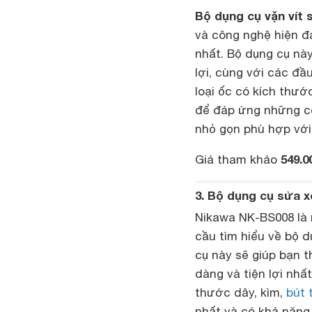
Bộ dụng cụ vặn vít
và công nghệ hiện đ
nhất. Bộ dụng cụ n
lợi, cùng với các đ
loại ốc có kích thư
để đáp ứng những cô
nhỏ gọn phù hợp với
549.0
Giá tham khảo
3. Bộ dụng cụ sửa 
Nikawa NK-BS008 là 
cầu tìm hiểu về bộ d
cụ này sẽ giúp bạn 
dàng và tiện lợi nhấ
thước dây, kìm,
bút 
nhất và có khả năng 