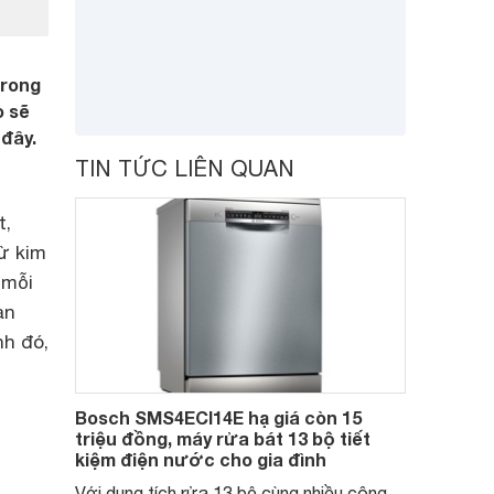
trong
o sẽ
đây.
TIN TỨC LIÊN QUAN
t,
từ kim
 mỗi
ạn
nh đó,
Bosch SMS4ECI14E hạ giá còn 15
triệu đồng, máy rửa bát 13 bộ tiết
kiệm điện nước cho gia đình
Với dung tích rửa 13 bộ cùng nhiều công