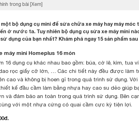
hính trong bài
[Xem]
u một bộ dụng cụ mini để sửa chữa xe máy hay máy móc 
biến ở nước ta. Tuy nhiên bộ dụng cụ sửa xe máy mini nà
 sử dụng của bạn nhất? Khám phá ngay 15 sản phẩm sau 
xe máy mini Homeplus 16 món
16 dụng cụ khác nhau bao gồm: búa, cờ lê, kìm, tua ví
 dao rọc giấy cỡ lớn, … Các chi tiết này đều được làm 
ền cao và không bị hoen gỉ trong quá trình sử dụng. Với
 thiết kế đầu cầm làm bằng nhựa hay cao su dẻo giúp b
 và đảm bảo an toàn trong quá trình sử dụng. Bên cạ
ùng với một nhựa cứng có quai cầm cực kỳ tiện lợi.
00đ.