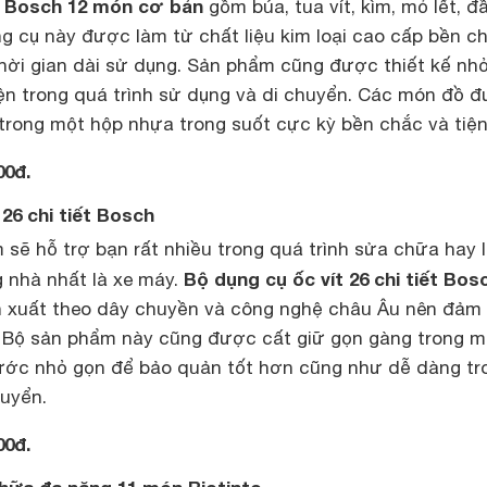
Bosch 12 món cơ bản
gồm búa, tua vít, kìm, mỏ lết, đầ
 cụ này được làm từ chất liệu kim loại cao cấp bền c
thời gian dài sử dụng. Sản phẩm cũng được thiết kế nhỏ
iện trong quá trình sử dụng và di chuyển. Các món đồ 
trong một hộp nhựa trong suốt cực kỳ bền chắc và tiện 
00đ.
 26 chi tiết Bosch
sẽ hỗ trợ bạn rất nhiều trong quá trình sửa chữa hay 
Bộ dụng cụ ốc vít 26 chi tiết Bos
ng nhà nhất là xe máy.
n xuất theo dây chuyền và công nghệ châu Âu nên đảm
. Bộ sản phẩm này cũng được cất giữ gọn gàng trong m
ước nhỏ gọn để bảo quản tốt hơn cũng như dễ dàng tr
huyển.
00đ.