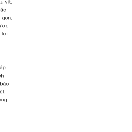
u vít,
hắc
 gọn,
được
lợi.
lắp
ch
 bảo
ột
ong