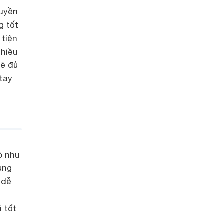
uyền
g tốt
 tiện
nhiều
mẽ đủ
tay
ó nhu
ụng
 dễ
 tốt