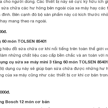
đa cho người dùng. Các thiết bị này sẽ cực kỳ hữu ích g
h sửa chữa các hư hỏng bên ngoài của xe máy hay các t
a đình. Bên cạnh đó bộ sản phẩm này có kích thước nh
 hay mang theo ra ngoài.
00đ.
ng 60 món TOLSEN 85401
 hiệu đồ sửa chữa cơ khí nổi tiếng trên toàn thế giới v
àm những chất liệu cao cấp bền chắc và an toàn với 
ụng cụ sửa xe máy mini 3 tầng 60 món TOLSEN 85401
 Bộ dụng cụ này sẽ giúp bạn sửa chữa được những hư 
ng của xe máy cũng như các thiết bị cơ khí cơ bản tron
.000đ.
ăng Bosch 12 món cơ bản