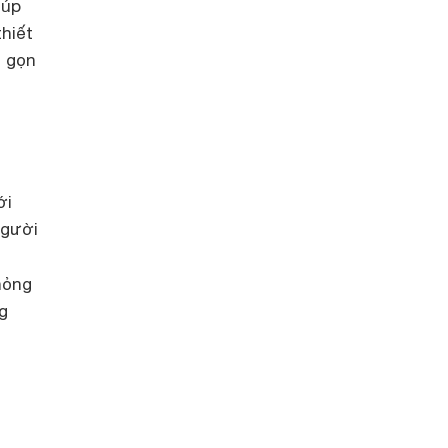
iúp
hiết
ỏ gọn
ới
người
hỏng
g