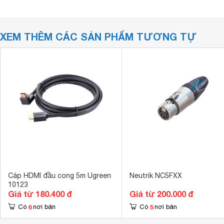
XEM THÊM CÁC SẢN PHẨM TƯƠNG TỰ
Cáp HDMI đầu cong 5m Ugreen
Neutrik NC5FXX
10123
Giá từ 180.400 đ
Giá từ 200.000 đ
6
5
Có
nơi bán
Có
nơi bán