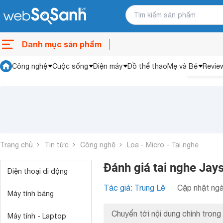
Danh mục sản phẩm
Công nghệ
Cuộc sống
Điện máy
Đồ thể thao
Mẹ và Bé
Revie
Trang chủ
Tin tức
Công nghệ
Loa - Micro - Tai nghe
Đánh giá tai nghe Jays
Điện thoại di động
Tác giả: Trung Lê
Cập nhật ngà
Máy tính bảng
Chuyển tới nội dung chính trong 
Máy tính - Laptop