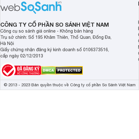
chất lượng âm thanh và hiệu quả khử
khử tiếng ồn ấn tượng
ồn của chiếc tai nghe Xiaomi này có
tiến. Tuy nhiên, thời
đủ sức thuyết phục người dùng?
là một điểm hạn chế 
người dùng.
CÔNG TY CỔ PHẦN SO SÁNH VIỆT NAM
Công cụ so sánh giá online - Không bán hàng
Trụ sở chính: Số 195 Khâm Thiên, Thổ Quan, Đống Đa,
Hà Nội
Giấy chứng nhận đăng ký kinh doanh số 0106373516,
cấp ngày 02/12/2013
© 2013 - 2023 Bản quyền thuộc về Công ty cổ phần So Sánh Việt Nam