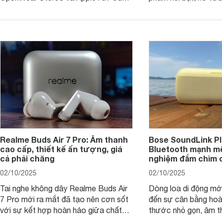
sẽ nhằm giúp người dùng đưa ra lựa
pin ấn tượng vừa sở
chọn phù hợp nhất dựa trên nhu cầu
âm thanh ấn tượng 
và sở thích cá nhân. Cả hai đều là sản
chuyên gia đánh giá 
phẩm chất lượng cao, nhưng hướng
tới đối tượng khách hàng khác nhau.
Realme Buds Air 7 Pro: Âm thanh
Bose SoundLink Pl
cao cấp, thiết kế ấn tượng, giá
Bluetooth mạnh mẽ
cả phải chăng
nghiệm đắm chìm 
02/10/2025
02/10/2025
Tai nghe không dây Realme Buds Air
Dòng loa di động m
7 Pro mới ra mắt đã tạo nên cơn sốt
đến sự cân bằng hoà
với sự kết hợp hoàn hảo giữa chất
thước nhỏ gọn, âm 
lượng âm thanh vượt trội, thiết kế
thời lượng pin ấn tư