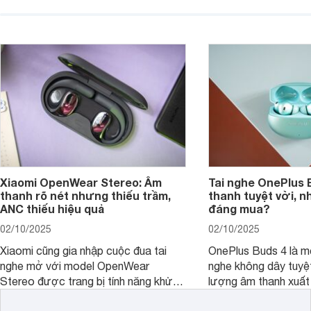
hiện đại và mức giá cực kỳ cạnh
nó có xứng đáng với
tranh, chỉ dưới 2 triệu đồng.
xuất?
Xiaomi OpenWear Stereo: Âm
Tai nghe OnePlus 
thanh rõ nét nhưng thiếu trầm,
thanh tuyệt vời, n
ANC thiếu hiệu quả
đáng mua?
02/10/2025
02/10/2025
Xiaomi cũng gia nhập cuộc đua tai
OnePlus Buds 4 là mộ
nghe mở với model OpenWear
nghe không dây tuyệt
Stereo được trang bị tính năng khử
lượng âm thanh xuất
tiếng ồn chủ động (ANC). Nhưng liệu
nghệ hai driver và h