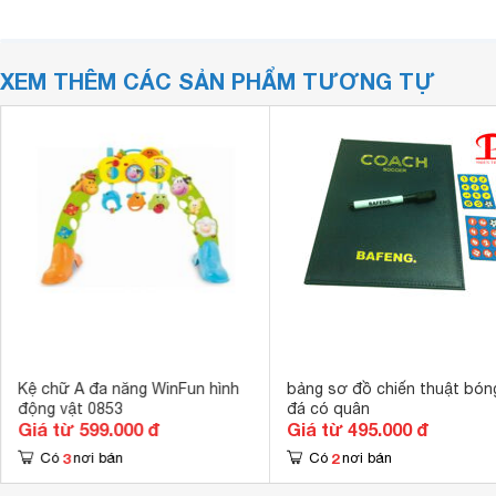
XEM THÊM CÁC SẢN PHẨM TƯƠNG TỰ
Kệ chữ A đa năng WinFun hình
bảng sơ đồ chiến thuật bón
động vật 0853
đá có quân
Giá từ 599.000 đ
Giá từ 495.000 đ
3
2
Có
nơi bán
Có
nơi bán