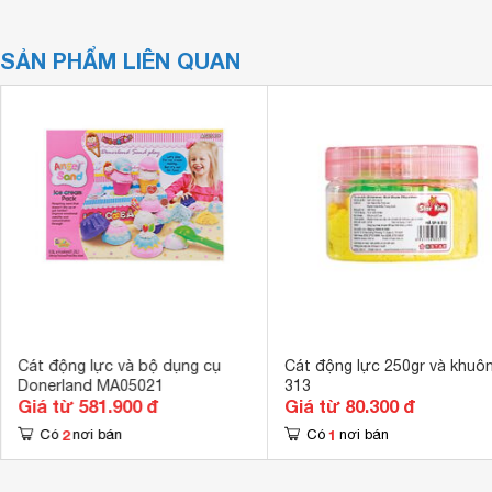
SẢN PHẨM LIÊN QUAN
Cát động lực và bộ dụng cụ
Cát động lực 250gr và khuôn
Donerland MA05021
313
Giá từ 581.900 đ
Giá từ 80.300 đ
2
1
Có
nơi bán
Có
nơi bán