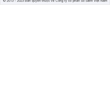
© 2013 - 2023 Bản quyền thuộc về Công ty cổ phần So Sánh Việt Nam