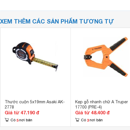
XEM THÊM CÁC SẢN PHẨM TƯƠNG TỰ
Thước cuộn 5x19mm Asaki AK-
Kẹp gỗ nhanh chữ A Truper
2778
17700 (PRE-4)
Giá từ 47.190 đ
Giá từ 48.400 đ
5
3
Có
nơi bán
Có
nơi bán