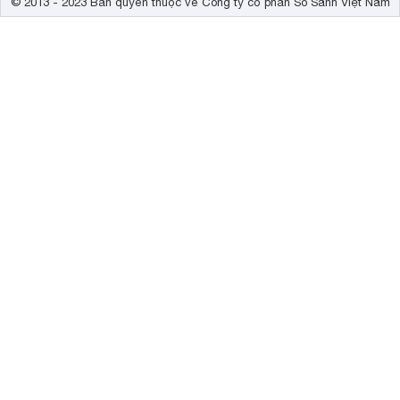
© 2013 - 2023 Bản quyền thuộc về Công ty cổ phần So Sánh Việt Nam