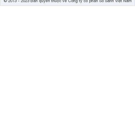
© 2013 - 2023 Bản quyền thuộc về Công ty cổ phần So Sánh Việt Nam