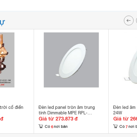
TỰ
rời cổ điển
Đèn led panel tròn âm trung
Đèn led âm
tính Dimmable MPE RPL-
24W
 đ
Giá từ 273.873 đ
Giá từ 26
6SV/DIM
6
7
Có
nơi bán
Có
nơi 