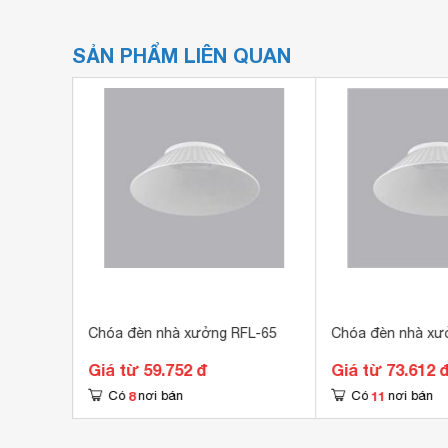
SẢN PHẨM LIÊN QUAN
al
Chóa đèn nhà xưởng RFL-65
Chóa đèn nhà xư
Giá từ 59.752 đ
Giá từ 73.612 
8
11
Có
nơi bán
Có
nơi bán