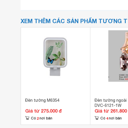
XEM THÊM CÁC SẢN PHẨM TƯƠNG 
4
Đèn tường M6354
Đèn tường ngoài t
DVC-6121-1W
Giá từ 275.000 đ
Giá từ 261.800
2
4
Có
nơi bán
Có
nơi bán