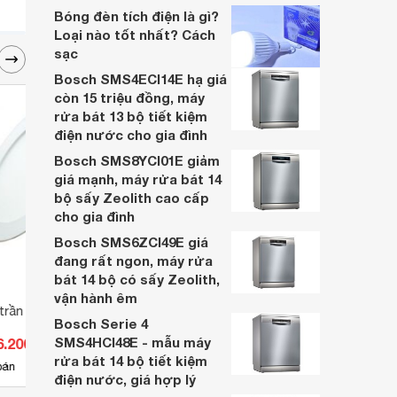
dòng sản phẩm của thương hiệu, mà
Bóng đèn tích điện là gì?
chúng còn có một thiết kế hết sức sang
Loại nào tốt nhất? Cách
trọng, mẫu mã đa dạng, tuổi thọ sử dụng
sạc
cao và một giá thành phải chăng
Bosch SMS4ECI14E hạ giá
còn 15 triệu đồng, máy
rửa bát 13 bộ tiết kiệm
điện nước cho gia đình
Bosch SMS8YCI01E giảm
giá mạnh, máy rửa bát 14
bộ sấy Zeolith cao cấp
cho gia đình
Bosch SMS6ZCI49E giá
đang rất ngon, máy rửa
bát 14 bộ có sấy Zeolith,
vận hành êm
 trần MPE RPL-24V
Đèn LED KingLed OBK-12SS-
Đèn l
Bosch Serie 4
D115-DM-D 12W
AFC-
SMS4HCI48E - mẫu máy
6.200 đ
Giá từ 250.800 đ
Giá 
rửa bát 14 bộ tiết kiệm
3
bán
Có
nơi bán
Có
điện nước, giá hợp lý