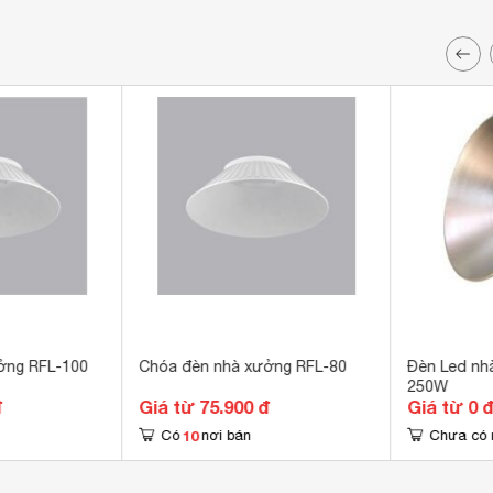
ởng RFL-100
Chóa đèn nhà xưởng RFL-80
Đèn Led nh
250W
đ
Giá từ 75.900 đ
Giá từ 0 
10
Có
nơi bán
Chưa có 