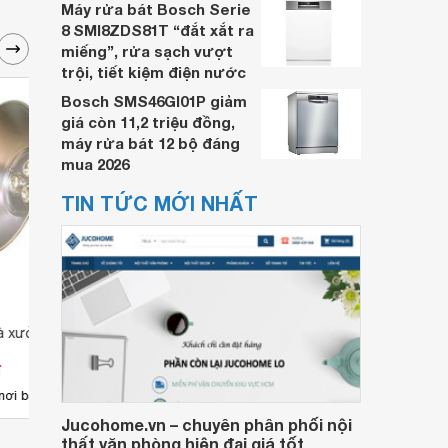
Máy rửa bát Bosch Serie
8 SMI8ZDS81T “đắt xắt ra
miếng”, rửa sạch vượt
trội, tiết kiệm điện nước
Bosch SMS46GI01P giảm
giá còn 11,2 triệu đồng,
máy rửa bát 12 bộ đáng
mua 2026
TIN TỨC MỚI NHẤT
à xưởng HT 6868A -
Đèn led nhà xưởng Duhal
Đèn l
SAPB509
DDB2
đ
Giá từ 927.168 đ
Giá 
27
nơi bán
Có
nơi bán
Có
Jucohome.vn – chuyên phân phối nội
thất văn phòng hiện đại giá tốt