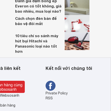
Đánh giá đệm bông ép
Everon có tốt không, giá
bao nhiêu, mua loại nào?
Cách chọn đèn bàn để
bảo vệ đôi mắt
10 tiêu chí so sánh máy
hút bụi Hitachi và
Panasonic loại nào tốt
hơn
à liên kết
Kết nối với chúng tôi
Private Policy
ề Websosanh
RSS
 bán hàng