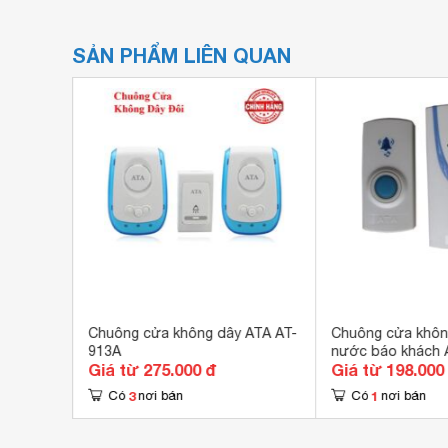
SẢN PHẨM LIÊN QUAN
Chuông cửa không dây ATA AT-
Chuông cửa khôn
913A
nước báo khách 
Giá từ 275.000 đ
Giá từ 198.000
3
1
Có
nơi bán
Có
nơi bán