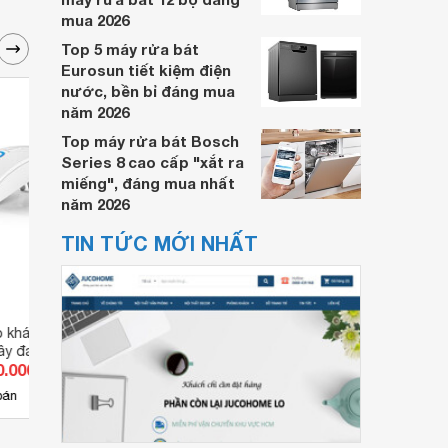
mua 2026
Top 5 máy rửa bát
Eurosun tiết kiệm điện
nước, bền bỉ đáng mua
năm 2026
Top máy rửa bát Bosch
Series 8 cao cấp "xắt ra
miếng", đáng mua nhất
năm 2026
TIN TỨC MỚI NHẤT
 khách chống trộm
Bộ chuông cửa từ báo khách
Chuô
ây đa năng Ata AT-
báo trộm ATA AT-332
0.000 đ
Giá từ 249.450 đ
Giá 
1
bán
Có
nơi bán
Có