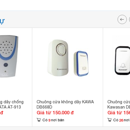
TỰ
g dây chống
Chuông cửa không dây KAWA
Chuông cửa
ATA AT-913
DB668D
Kawasan D
 đ
Giá từ 150.000 đ
Giá từ 15
9
26
Có
nơi bán
Có
nơi