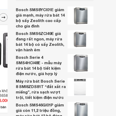
cân nhắc cho các gia đình Việt, nhất là
trong bối cảnh giá bán đang được điều
Bosch SMS8YCI01E giảm
chỉnh giảm sâu.
giá mạnh, máy rửa bát 14
bộ sấy Zeolith cao cấp
cho gia đình
Bosch SMS6ZCI49E giá
đang rất ngon, máy rửa
bát 14 bộ có sấy Zeolith,
vận hành êm
Bosch Serie 4
SMS4HCI48E - mẫu máy
rửa bát 14 bộ tiết kiệm
điện nước, giá hợp lý
Máy rửa bát Bosch Serie
8 SMI8ZDS81T “đắt xắt ra
 không dây
Bộ nút nhấn chuông đơn
Phụ k
miếng”, rửa sạch vượt
B658
Schneider E8331BPL1
Kawa
trội, tiết kiệm điện nước
6.000 đ
Giá từ 160.083 đ
Giá 
Bosch SMS46GI01P giảm
38
 bán
Có
nơi bán
Có
giá còn 11,2 triệu đồng,
máy rửa bát 12 bộ đáng