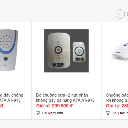
g dây chống
Bộ chuông cửa- 2 nút nhấn
Chuông báo
ATA AT-913
không dây đa năng ATA AT-916
rời không d
 đ
Giá từ 239.800 đ
Giá từ 25
338
4
7
Có
nơi bán
Có
nơi 