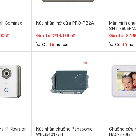
ình Commax
Nút nhấn mở cửa PRO-PB2A
Màn hình ch
SHT-3605PM
00 đ
Giá từ 243.100 đ
Giá từ 3.16
10
10
Có
nơi bán
Có
nơi
a IP Kbvision
Nút nhấn chuông Panasonic
Chuông cửa m
WEG5401-7H
HAC-E70B