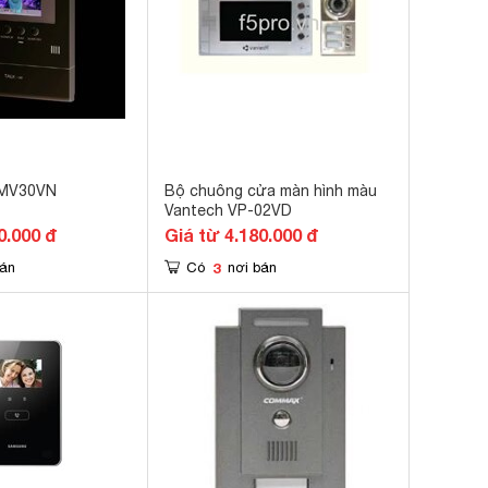
-MV30VN
Bộ chuông cửa màn hình màu
Vantech VP-02VD
0.000 đ
Giá từ 4.180.000 đ
3
bán
Có
nơi bán