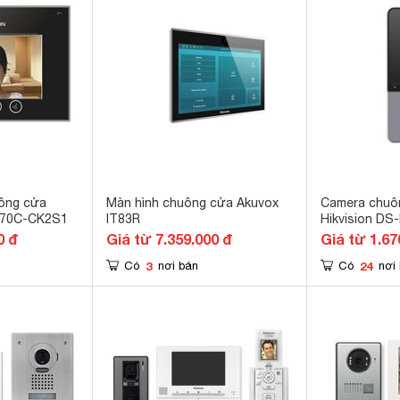
ông cửa
Màn hình chuông cửa Akuvox
Camera chuô
670C-CK2S1
IT83R
Hikvision DS
0 đ
Giá từ 7.359.000 đ
Giá từ 1.67
3
24
Có
nơi bán
Có
nơi