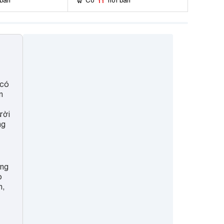
11
 bán
Có
nơi bán
 có
n
ười
ng
ông
o
n,