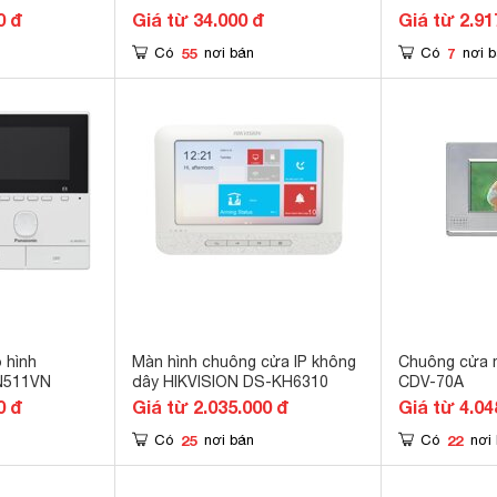
0 đ
Giá từ 34.000 đ
Giá từ 2.91
55
7
Có
nơi bán
Có
nơi 
 hình
Màn hình chuông cửa IP không
Chuông cửa 
N511VN
dây HIKVISION DS-KH6310
CDV-70A
0 đ
Giá từ 2.035.000 đ
Giá từ 4.04
25
22
Có
nơi bán
Có
nơi