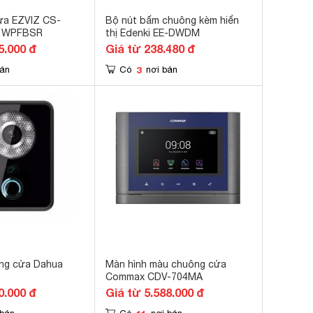
ửa EZVIZ CS-
Bộ nút bấm chuông kèm hiển
1WPFBSR
thị Edenki EE-DWDM
5.000 đ
Giá từ 238.480 đ
3
bán
Có
nơi bán
ng cửa Dahua
Màn hình màu chuông cửa
Commax CDV-704MA
0.000 đ
Giá từ 5.588.000 đ