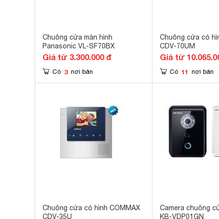
Chuông cửa màn hình
Chuông cửa có h
Panasonic VL-SF70BX
CDV-70UM
Giá từ 3.300.000 đ
Giá từ 10.065.0
3
11
Có
nơi bán
Có
nơi bán
Chuông cửa có hình COMMAX
Camera chuông cử
CDV-35U
KB-VDP01GN