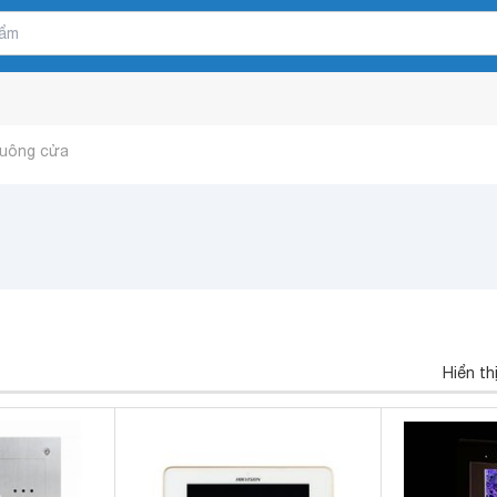
uông cửa
Hiển th