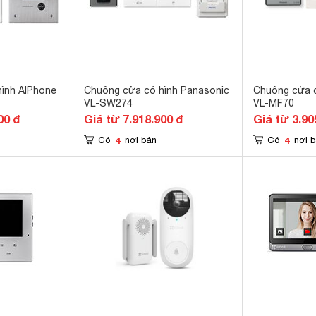
ình AIPhone
Chuông cửa có hình Panasonic
Chuông cửa c
VL-SW274
VL-MF70
00 đ
Giá từ 7.918.900 đ
Giá từ 3.90
4
4
Có
nơi bán
Có
nơi 