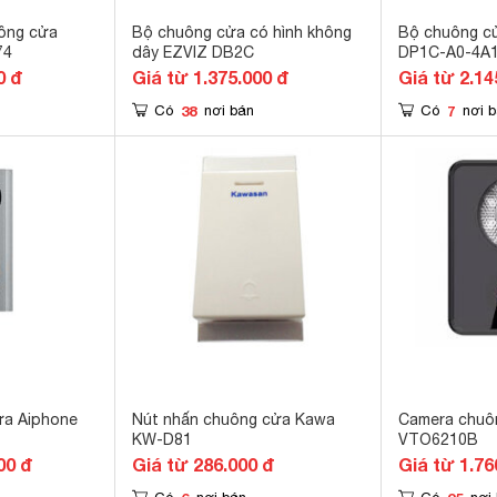
ông cửa
Bộ chuông cửa có hình không
Bộ chuông c
74
dây EZVIZ DB2C
DP1C-A0-4A
0 đ
Giá từ 1.375.000 đ
Giá từ 2.14
38
7
Có
nơi bán
Có
nơi 
ửa Aiphone
Nút nhấn chuông cửa Kawa
Camera chuô
KW-D81
VTO6210B
00 đ
Giá từ 286.000 đ
Giá từ 1.76