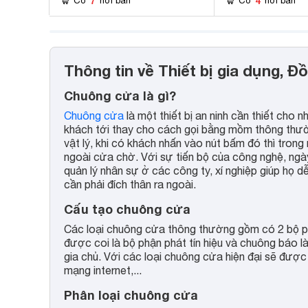
7
4
Có
nơi bán
Có
nơi bán
Thông tin về Thiết bị gia dụng, Đ
Chuông cửa là gì?
Chuông cửa
là một thiết bị an ninh cần thiết cho
khách tới thay cho cách gọi bằng mồm thông thư
vật lý, khi có khách nhấn vào nút bấm đó thì tron
ngoài cửa chờ. Với sự tiến bộ của công nghệ, ngà
quản lý nhân sự ở các công ty, xí nghiệp giúp họ 
cần phải đích thân ra ngoài.
Cấu tạo chuông cửa
Các loại chuông cửa thông thường gồm có 2 bộ ph
được coi là bộ phận phát tín hiệu và chuông báo là
gia chủ. Với các loại chuông cửa hiện đại sẽ được
mạng internet,...
Phân loại chuông cửa