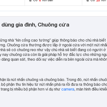
6
25
Có
nơi bán
Có
nơi
ồ dùng gia đình, Chuông cửa
 những nhà “kín cổng cao tường” giúp thông báo cho chủ nhà biết
ờng. Chuông cửa thường được lắp ở ngoài cửa với một nút nhấ
g nhà sẽ có chuông reo như vậy chủ nhà sẽ biết đang có người ở
y nay chuông cửa còn là giải pháp hỗ trợ đắc lực cho những ng
dễ dàng quan sát, theo dõi sự việc diễn ra bên ngoài cửa mà khô
ận là nút nhấn chuông và chuông báo. Trong đó, nút nhấn chu
 bộ phận thu tín hiệu từ nút nhấn phá ra rồi đưa ra thông báo ch
 trang bị nhiều bộ phận hơn ví dụ như
camera
, màn hình điều khiể