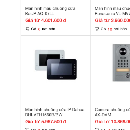
Màn hình màu chuông cửa
Màn hình màu chu
BasIP AQ-07LL
Panasonic VL-MV
Giá từ 4.601.600 đ
Giá từ 3.960.00
6
12
Có
nơi bán
Có
nơi bán
Màn hình chuông cửa IP Dahua
Camera chuông c
DHI-VTH1560B/BW
AX-DV.M
Giá từ 5.967.500 đ
Giá từ 10.868.0