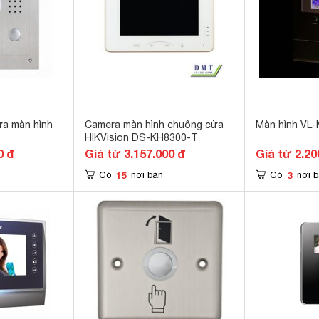
a màn hình
Camera màn hình chuông cửa
Màn hình VL
HIKVision DS-KH8300-T
0 đ
Giá từ 3.157.000 đ
Giá từ 2.20
15
3
Có
nơi bán
Có
nơi 