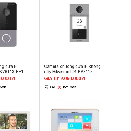
ng cửa IP
Camera chuông cửa IP không
-KV6113-PE1
dây Hikvision DS-KV8113-
WME1
0.000 đ
Giá từ 2.090.000 đ
58
 bán
Có
nơi bán