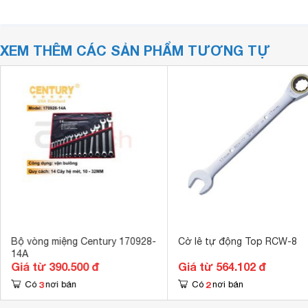
XEM THÊM CÁC SẢN PHẨM TƯƠNG TỰ
Bộ vòng miệng Century 170928-
Cờ lê tự động Top RCW-8
14A
Giá từ 390.500 đ
Giá từ 564.102 đ
3
2
Có
nơi bán
Có
nơi bán