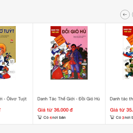
 - Ôlivơ Tuýt
Danh Tác Thế Giới - Đồi Gió Hú
Danh tác th
đ
Giá từ 36.000 đ
Giá từ 35
4
3
Có
nơi bán
Có
nơi 