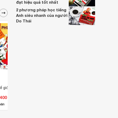
đạt hiệu quả tốt nhất
2 phương pháp học tiếng
Anh siêu nhanh của người
Do Thái
ế giới - Phục sinh
Danh Tác Thế Giới - Rômêô Và
Danh 
Juliét
Ngườ
.400 đ
Giá từ 38.000 đ
Giá 
3
bán
Có
nơi bán
Có