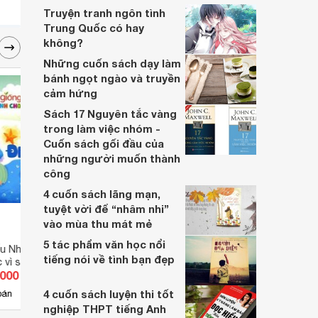
Truyện tranh ngôn tình
Trung Quốc có hay
không?
Những cuốn sách dạy làm
bánh ngọt ngào và truyền
cảm hứng
Sách 17 Nguyên tắc vàng
trong làm việc nhóm -
Cuốn sách gối đầu của
những người muốn thành
công
4 cuốn sách lãng mạn,
tuyệt vời để “nhâm nhi”
vào mùa thu mát mẻ
5 tác phẩm văn học nổi
ếu Nhi HGTH - Điều
Truyện Thiếu Nhi HGTH - Số
Em Mu
tiếng nói về tình bạn đẹp
 vì sao
phận hai hạt mầm
Sao 
.000 đ
Giá từ 36.800 đ
Giá 
4 cuốn sách luyện thi tốt
2
bán
Có
nơi bán
Có
nghiệp THPT tiếng Anh