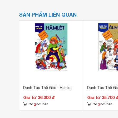
SẢN PHẨM LIÊN QUAN
i Ác Và
Danh Tác Thế Giới - Hamlet
Danh Tác Thế Giới
Giá từ 36.000 đ
Giá từ 35.700 
2
3
Có
nơi bán
Có
nơi bán