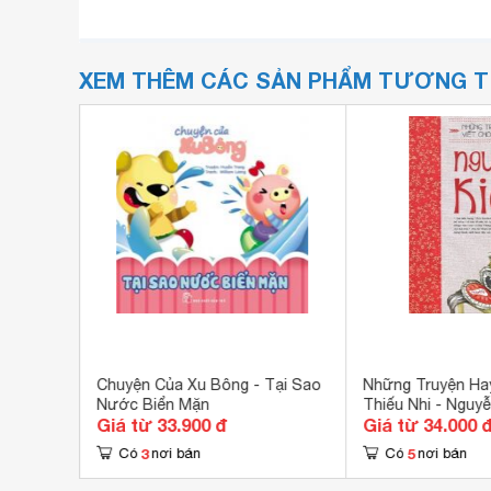
XEM THÊM CÁC SẢN PHẨM TƯƠNG 
hằng Gù
Chuyện Của Xu Bông - Tại Sao
Những Truyện Hay
Nước Biển Mặn
Thiếu Nhi - Nguyễ
Giá từ 33.900 đ
Giá từ 34.000 
3
5
Có
nơi bán
Có
nơi bán