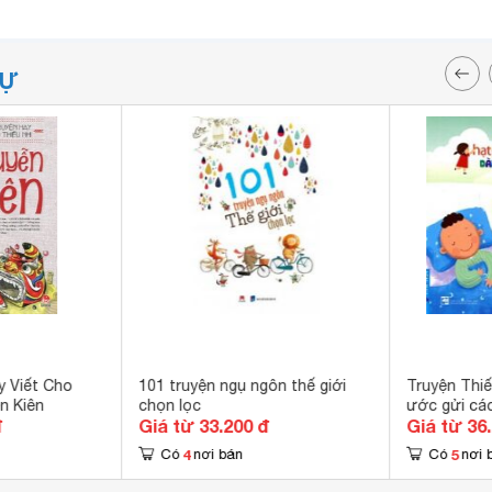
TỰ
 Viết Cho
101 truyện ngụ ngôn thế giới
Truyện Thi
n Kiên
chọn lọc
ước gửi các
đ
Giá từ 33.200 đ
Giá từ 36
4
5
Có
nơi bán
Có
nơi 