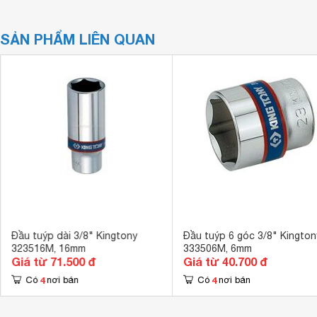
SẢN PHẨM LIÊN QUAN
Đầu tuýp dài 3/8" Kingtony
Đầu tuýp 6 góc 3/8" Kington
323516M, 16mm
333506M, 6mm
Giá từ 71.500 đ
Giá từ 40.700 đ
4
4
Có
nơi bán
Có
nơi bán