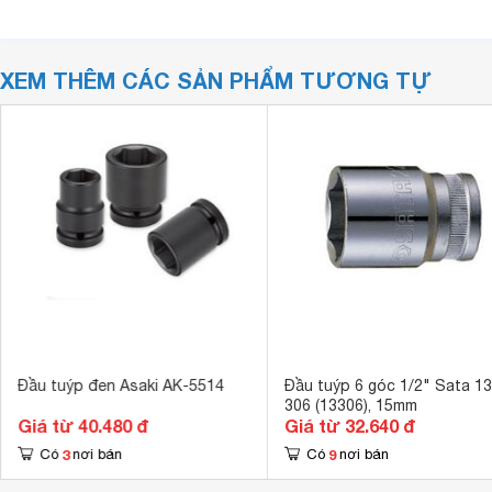
XEM THÊM CÁC SẢN PHẨM TƯƠNG TỰ
Đầu tuýp đen Asaki AK-5514
Đầu tuýp 6 góc 1/2" Sata 13
306 (13306), 15mm
Giá từ 40.480 đ
Giá từ 32.640 đ
3
9
Có
nơi bán
Có
nơi bán