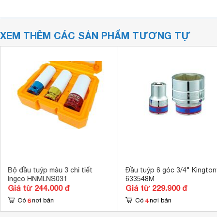
XEM THÊM CÁC SẢN PHẨM TƯƠNG TỰ
Bộ đầu tuýp màu 3 chi tiết
Đầu tuýp 6 góc 3/4" Kington
Ingco HNMLNS031
633548M
Giá từ 244.000 đ
Giá từ 229.900 đ
6
4
Có
nơi bán
Có
nơi bán