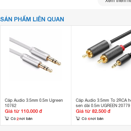
Xem thêm nộ
SẢN PHẨM LIÊN QUAN
Cáp Audio 3.5mm 0.5m Ugreen
Cáp Audio 3.5mm To 2RCA h
10762
sen dài 0.5m UGREEN 20779
Giá từ 110.000 đ
Giá từ 82.500 đ
2
4
Có
nơi bán
Có
nơi bán