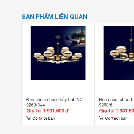
SẢN PHẨM LIÊN QUAN
nh NC
Đèn chùm chao thủy tinh NC
Đèn chùm chao thủy tinh NC
9268/8+4
9268/6
Giá từ 1.931.600 đ
Giá từ 1.931.6
6
7
Có
nơi bán
Có
nơi bán