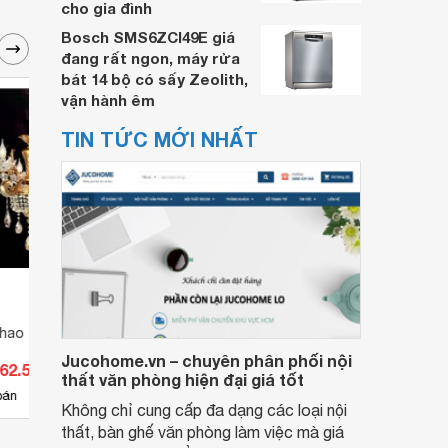
cho gia đình
Bosch SMS6ZCI49E giá
đang rất ngon, máy rửa
bát 14 bộ có sấy Zeolith,
vận hành êm
TIN TỨC MỚI NHẤT
hao thủy tinh NC
Đèn chùm chao thủy tinh NC
Đèn c
9911/8
2101/
Jucohome.vn – chuyên phân phối nội
362.500 đ
Giá từ 5.237.100 đ
Giá 
thất văn phòng hiện đại giá tốt
3
bán
Có
nơi bán
Có
Không chỉ cung cấp đa dạng các loại nội
thất, bàn ghế văn phòng làm việc mà giá