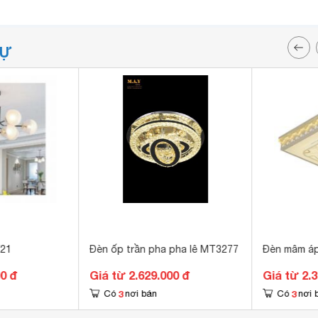
TỰ
/21
Đèn ốp trần pha pha lê MT3277
Đèn mâm áp
00 đ
Giá từ 2.629.000 đ
Giá từ 2.
3
3
Có
nơi bán
Có
nơi 