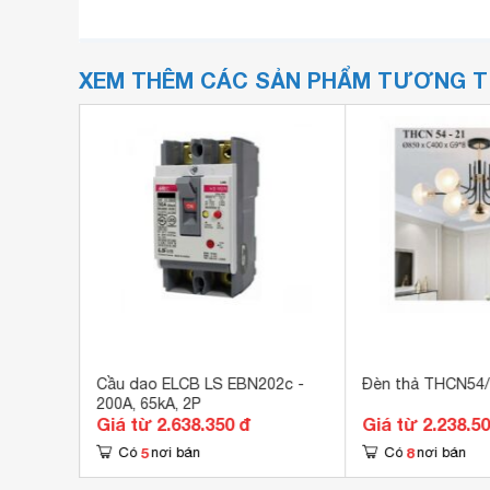
XEM THÊM CÁC SẢN PHẨM TƯƠNG 
3
Cầu dao ELCB LS EBN202c -
Đèn thả THCN54
200A, 65kA, 2P
Giá từ 2.638.350 đ
Giá từ 2.238.5
5
8
Có
nơi bán
Có
nơi bán