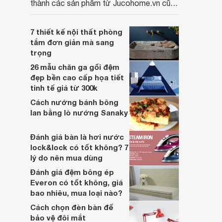
thành các sản phẩm từ Jucohome.vn cũng
luôn tốt nhất cho người sử dụng.
7 thiết kế nội thất phòng
tắm đơn giản mà sang
trọng
26 mẫu chăn ga gối đệm
đẹp bền cao cấp họa tiết
tinh tế giá từ 300k
Cách nướng bánh bông
lan bằng lò nướng Sanaky
Đánh giá bàn là hơi nước
lock&lock có tốt không? 7
lý do nên mua dùng
Đánh giá đệm bông ép
Everon có tốt không, giá
bao nhiêu, mua loại nào?
Cách chọn đèn bàn để
bảo vệ đôi mắt