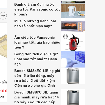
nhất với túi tiền và mục đích sử dụng.
Đánh giá ấm đun nước
Trong bài viết này, Websosanh sẽ giúp bạn
siêu tốc Panasonic có tốt
tìm được sản phẩm ưng ý nhanh chóng và
không?
dễ dàng.
Mua lò nướng bánh loại
nào rẻ nhất hiện nay?
Ấm siêu tốc Panasonic
loại nào tốt, giá bao nhiêu
tiền ?
Bóng đèn tích điện là gì?
Loại nào tốt nhất? Cách
sạc
Bosch SMS4ECI14E hạ giá
còn 15 triệu đồng, máy
rửa bát 13 bộ tiết kiệm
 trần ML1065
Đèn ốp pha lê MV9119
Đèn t
điện nước cho gia đình
310.000 đ
Giá từ 2.412.300 đ
Giá 
Bosch SMS8YCI01E giảm
giá mạnh, máy rửa bát 14
2
bán
Có
nơi bán
Có
bộ sấy Zeolith cao cấp