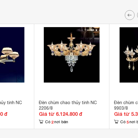
Đèn chùm chao thủy tinh NC
Đèn chùm c
2206/8
9903/8
00 đ
Giá từ 6.124.800 đ
Giá từ 5.
2
5
Có
nơi bán
Có
nơi 