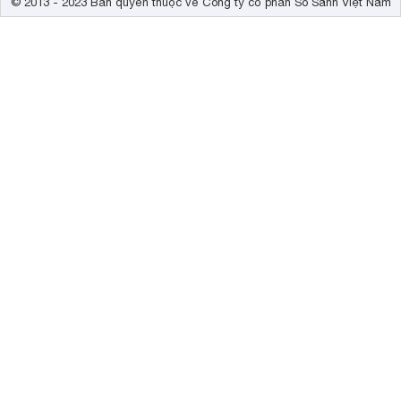
© 2013 - 2023 Bản quyền thuộc về Công ty cổ phần So Sánh Việt Nam