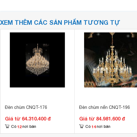
XEM THÊM CÁC SẢN PHẨM TƯƠNG TỰ
Đèn chùm CNQT-176
Đèn chùm nến CNQT-196
Giá từ 64.310.400 đ
Giá từ 84.981.600 đ
12
14
Có
nơi bán
Có
nơi bán