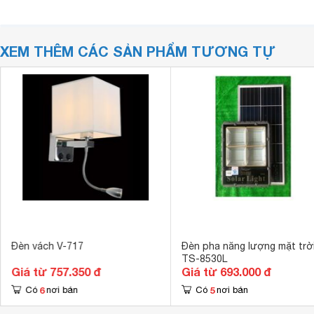
XEM THÊM CÁC SẢN PHẨM TƯƠNG TỰ
Đèn vách V-717
Đèn pha năng lượng mặt trờ
TS-8530L
Giá từ 757.350 đ
Giá từ 693.000 đ
6
5
Có
nơi bán
Có
nơi bán