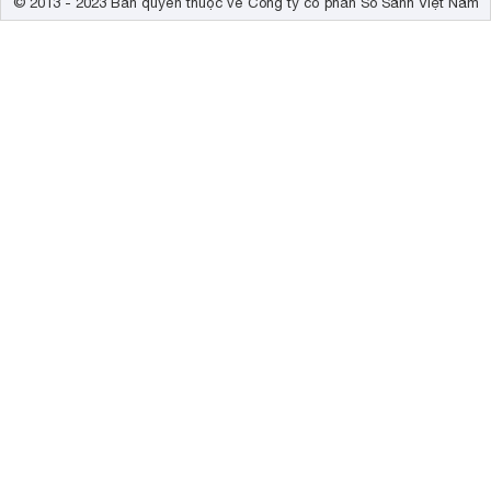
© 2013 - 2023 Bản quyền thuộc về Công ty cổ phần So Sánh Việt Nam