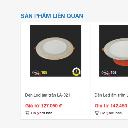
SẢN PHẨM LIÊN QUAN
4
Đèn Led âm trần LA-321
Đèn Led âm trần 
Giá từ 127.050 đ
Giá từ 142.450
5
5
Có
nơi bán
Có
nơi bán