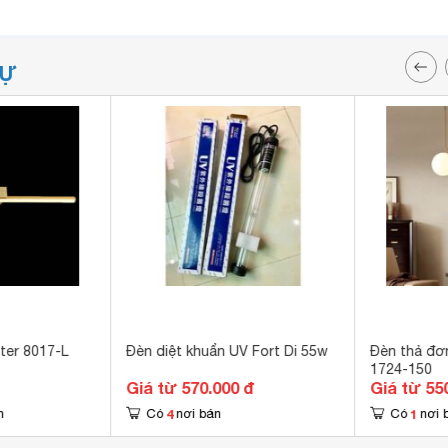
TỰ
ster 8017-L
Đèn diệt khuẩn UV Fort Di 55w
Đèn thả đơ
1724-150
Giá từ 570.000 đ
Giá từ 55
4
1
n
Có
nơi bán
Có
nơi 