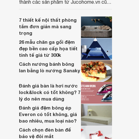
thành các sản phẩm từ Jucohome.vn cũng
luôn tốt nhất cho người sử dụng.
7 thiết kế nội thất phòng
tắm đơn giản mà sang
trọng
26 mẫu chăn ga gối đệm
đẹp bền cao cấp họa tiết
tinh tế giá từ 300k
Cách nướng bánh bông
lan bằng lò nướng Sanaky
Đánh giá bàn là hơi nước
lock&lock có tốt không? 7
lý do nên mua dùng
Đánh giá đệm bông ép
Everon có tốt không, giá
bao nhiêu, mua loại nào?
Cách chọn đèn bàn để
bảo vệ đôi mắt