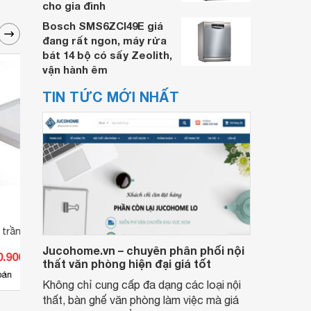
cho gia đình
Bosch SMS6ZCI49E giá
đang rất ngon, máy rửa
bát 14 bộ có sấy Zeolith,
vận hành êm
TIN TỨC MỚI NHẤT
 trần LA-294
Đèn Led âm trần LA-301
Đèn L
Jucohome.vn – chuyên phân phối nội
0.900 đ
Giá từ 127.050 đ
Giá 
thất văn phòng hiện đại giá tốt
1
bán
Có
nơi bán
Có
Không chỉ cung cấp đa dạng các loại nội
thất, bàn ghế văn phòng làm việc mà giá