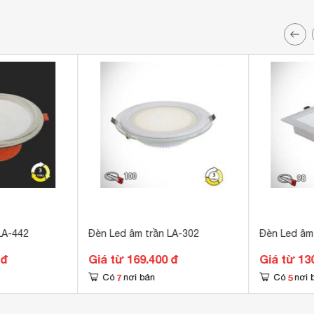
LA-442
Đèn Led âm trần LA-302
Đèn Led âm
 đ
Giá từ 169.400 đ
Giá từ 13
7
5
Có
nơi bán
Có
nơi 