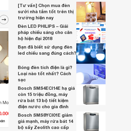
nhiều năm, nhân viên tư vấn chuyên
[Tư vấn] Chọn mua đèn
nghiệp, đội ngũ kỹ thuật có tay nghề cao,
sưởi nhà tắm tốt trên thị
vattu365.com đang là lựa chọn hàng đầu
trường hiện nay
của nhiều người hiện nay.
Đèn LED PHILIPS – Giải
pháp chiếu sáng cho căn
hộ hiện đại 2018
Bạn đã biết sử dụng đèn
led chiếu sang đúng cách?
Bóng đèn tích điện là gì?
Loại nào tốt nhất? Cách
sạc
Bosch SMS4ECI14E hạ giá
còn 15 triệu đồng, máy
rửa bát 13 bộ tiết kiệm
n Monaco Gold
Đèn Led gắn vách trang trí
Đèn L
điện nước cho gia đình
DTV008
Đông
0.000 đ
Giá từ 514.272 đ
Giá 
Bosch SMS8YCI01E giảm
giá mạnh, máy rửa bát 14
11
bán
Có
nơi bán
Có
bộ sấy Zeolith cao cấp