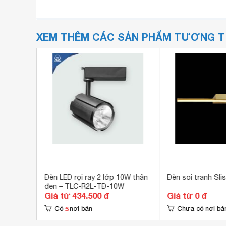
XEM THÊM CÁC SẢN PHẨM TƯƠNG 
 đại
Đèn LED rọi ray 2 lớp 10W thân
Đèn soi tranh Sli
đen – TLC-R2L-TĐ-10W
Giá từ 434.500 đ
Giá từ 0 đ
5
Có
nơi bán
Chưa có nơi bá