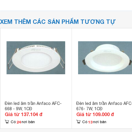
XEM THÊM CÁC SẢN PHẨM TƯƠNG TỰ
Đèn led âm trần Anfaco AFC-
Đèn led âm trần Anfaco AFC
668 - 9W, 1CĐ
676- 7W, 1CĐ
Giá từ 137.104 đ
Giá từ 109.000 đ
24
13
Có
nơi bán
Có
nơi bán