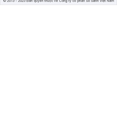
© 2013 - 2023 Bản quyền thuộc về Công ty cổ phần So Sánh Việt Nam