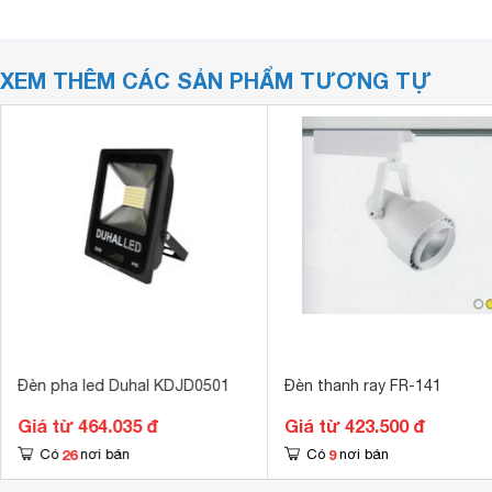
XEM THÊM CÁC SẢN PHẨM TƯƠNG TỰ
Đèn pha led Duhal KDJD0501
Đèn thanh ray FR-141
Giá từ 464.035 đ
Giá từ 423.500 đ
26
9
Có
nơi bán
Có
nơi bán